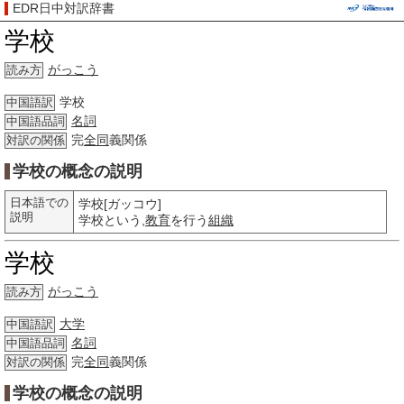
EDR日中対訳辞書
学校
がっこう
読み方
学校
中国語訳
名詞
中国語品詞
完
全同
義関係
対訳の関係
学校の概念の説明
日本語での
学校[ガッコウ]
説明
学校という,
教育
を行う
組織
学校
がっこう
読み方
大学
中国語訳
名詞
中国語品詞
完
全同
義関係
対訳の関係
学校の概念の説明