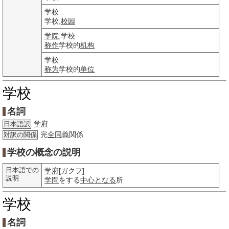
学校
学校,
校园
学院
;学校
称作
学校的
机构
学校
称为
学校的
单位
学校
名詞
学府
日本語訳
完
全同
義関係
対訳の関係
学校の概念の説明
日本語での
学府
[ガクフ]
説明
学問
をする
中心となる
所
学校
名詞