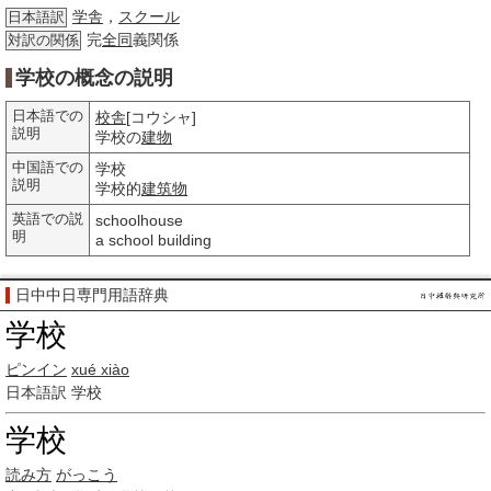
学舎
，
スクール
日本語訳
完
全同
義関係
対訳の関係
学校の概念の説明
日本語での
校舎
[コウシャ]
説明
学校の
建物
中国語での
学校
説明
学校的
建筑物
英語での説
schoolhouse
明
a school building
日中中日専門用語辞典
学校
ピンイン
xué xiào
日本語訳
学校
学校
読み方
がっこう