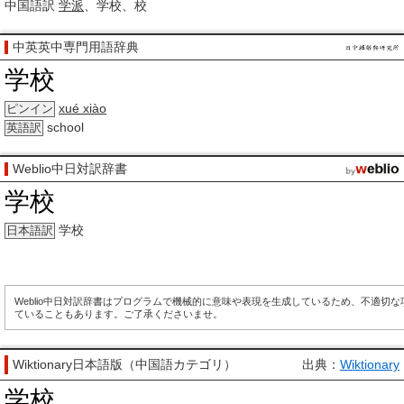
中国語訳
学派
、学校、校
中英英中専門用語辞典
学校
xué xiào
ピンイン
school
英語訳
Weblio中日対訳辞書
学校
学校
日本語訳
Weblio中日対訳辞書はプログラムで機械的に意味や表現を生成しているため、不適切
ていることもあります。ご了承くださいませ。
Wiktionary日本語版（中国語カテゴリ）
出典：
Wiktionary
学校