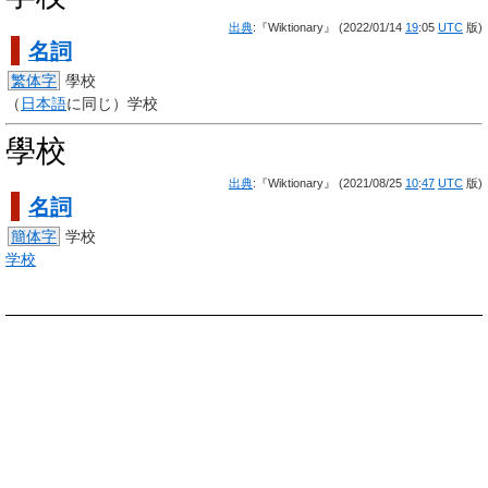
出典
:『Wiktionary』 (2022/01/14
19
:05
UTC
版)
名詞
繁体字
學校
（
日本語
に同じ）学校
學校
出典
:『Wiktionary』 (2021/08/25
10
:
47
UTC
版)
名詞
簡体字
学校
学校