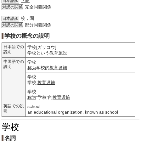
学館
日本語訳
完
全同
義関係
対訳の関係
校，園
日本語訳
部分
同義
関係
対訳の関係
学校の概念の説明
日本語での
学校[ガッコウ]
説明
学校という
教育
施設
中国語での
学校
説明
称为
学校的
教育
设施
学校
学校,
教育
设施
学校
称为
"学校"的
教育
设施
英語での説
school
明
an educational organization, known as school
学校
名詞