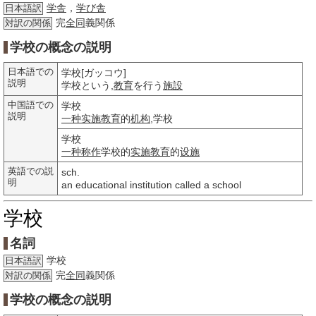
学舎
，
学び舎
日本語訳
完
全同
義関係
対訳の関係
学校の概念の説明
日本語での
学校[ガッコウ]
説明
学校という,
教育
を行う
施設
中国語での
学校
説明
一种
实施
教育
的
机构
,学校
学校
一种
称作
学校的
实施
教育
的
设施
英語での説
sch.
明
an educational institution called a school
学校
名詞
学校
日本語訳
完
全同
義関係
対訳の関係
学校の概念の説明