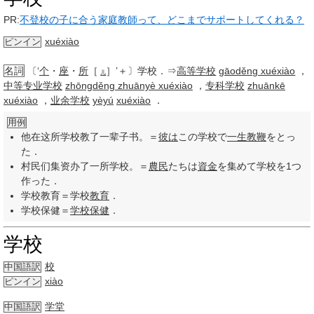
PR:
不登校の子に合う家庭教師って、どこまでサポートしてくれる？
xuéxiào
ピンイン
名詞
〔‘
个
・
座
・
所
［
］’＋〕学校．⇒
高等学校
gāoděng xuéxiào
，
儿
中等专业学校
zhōngděng zhuānyè xuéxiào
，
专科学校
zhuānkē
xuéxiào
，
业余学校
yèyú
xuéxiào
．
用例
他在这所学校教了一辈子书。＝
彼は
この学校で
一生
教鞭
をとっ
た．
村民们集资办了一所学校。＝
農民
たちは
資金
を集めて学校を1つ
作った．
学校教育＝学校
教育
．
学校保健＝
学校保健
．
学校
校
中国語訳
xiào
ピンイン
学堂
中国語訳