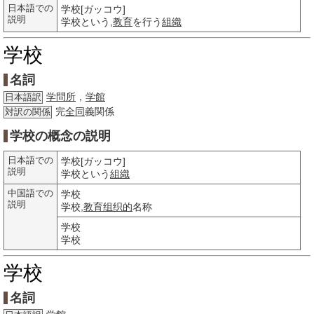
日本語での
学校[ガッコウ]
説明
学校という,
教育
を行う
組織
学校
名詞
学問所
，
学館
日本語訳
完
全同
義関係
対訳の関係
学校の概念の説明
日本語での
学校[ガッコウ]
説明
学校という
組織
中国語での
学校
説明
学校,
教育
组织的
名称
学校
学校
学校
名詞