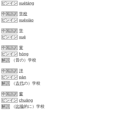
xuétáng
ピンイン
学校
中国語訳
xuéxiào
ピンイン
学
中国語訳
xué
ピンイン
黉
中国語訳
hóng
ピンイン
（昔の）学校
解説
泮
中国語訳
pàn
ピンイン
（
古代
の）学校
解説
窗
中国語訳
chuāng
ピンイン
（
比喩
的に）学校
解説