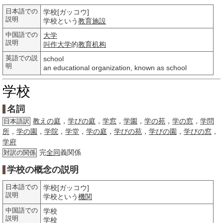
日本語での
学校[ガッコウ]
説明
学校という
教育
施設
中国語での
大学
説明
叫作
大学
的
教育
机构
英語での説
school
明
an educational organization, known as school
学校
名詞
教えの庭
，
学びの庭
，
学窓
，
学園
，
学の苑
，
学の窓
，
学問
日本語訳
所
，
学の園
，
学院
，
学堂
，
学の庭
，
学びの苑
，
学びの園
，
学びの窓
，
学府
完
全同
義関係
対訳の関係
学校の概念の説明
日本語での
学校[ガッコウ]
説明
学校という
機関
中国語での
学校
説明
学校