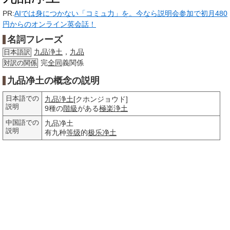
PR:
AIでは身につかない「コミュ力」を。今なら説明会参加で初月480
円からのオンライン英会話！
名詞フレーズ
九品浄土
，
九品
日本語訳
完
全同
義関係
対訳の関係
九品净土の概念の説明
日本語での
九品浄土
[クホンジョウド]
説明
9種の
階級
がある
極楽浄土
中国語での
九品净土
説明
有九种
等级
的
极乐净土