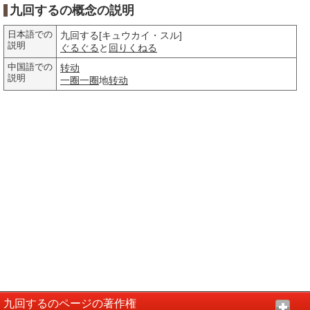
九回するの概念の説明
日本語での
九回する[キュウカイ・スル]
説明
ぐるぐる
と
回りくねる
中国語での
转动
説明
一圈
一圈
地
转动
九回するのページの著作権