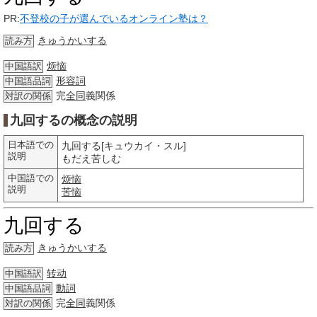
PR:
不登校の子が選んでいるオンライン塾は？
きゅうかいする
読み方
烦恼
中国語訳
形容詞
中国語品詞
完
全同
義関係
対訳の関係
九回するの概念の説明
日本語での
九回する[キュウカイ・スル]
説明
もだえ苦しむ
中国語での
烦恼
説明
苦恼
九回する
きゅうかいする
読み方
转动
中国語訳
動詞
中国語品詞
完
全同
義関係
対訳の関係