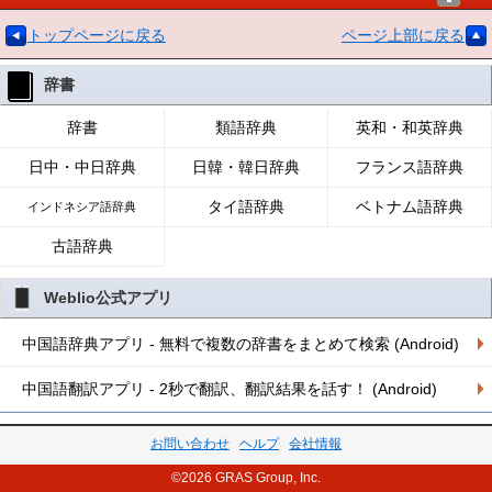
トップページに戻る
ページ上部に戻る
辞書
辞書
類語辞典
英和・和英辞典
日中・中日辞典
日韓・韓日辞典
フランス語辞典
タイ語辞典
ベトナム語辞典
インドネシア語辞典
古語辞典
Weblio公式アプリ
中国語辞典アプリ - 無料で複数の辞書をまとめて検索 (Android)
中国語翻訳アプリ - 2秒で翻訳、翻訳結果を話す！ (Android)
お問い合わせ
ヘルプ
会社情報
©2026 GRAS Group, Inc.