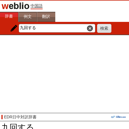
中国語
辞書
例文
翻訳
EDR日中対訳辞書
九回する