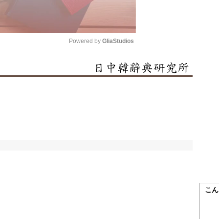
Powered by 
GliaStudios
Mute
こん