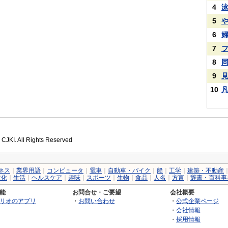
4
5
6
7
8
9
10
 CJKI. All Rights Reserved
ネス
｜
業界用語
｜
コンピュータ
｜
電車
｜
自動車・バイク
｜
船
｜
工学
｜
建築・不動産
文化
｜
生活
｜
ヘルスケア
｜
趣味
｜
スポーツ
｜
生物
｜
食品
｜
人名
｜
方言
｜
辞書・百科事
能
お問合せ・ご要望
会社概要
リオのアプリ
・
お問い合わせ
・
公式企業ページ
・
会社情報
・
採用情報