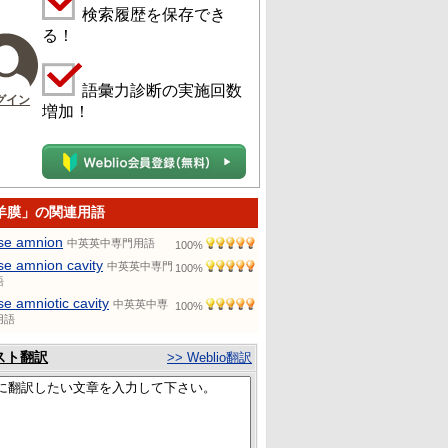
検索履歴を保存でき
る！
語彙力診断の実施回数
グイン
増加！
羊膜」の関連用語
lse amnion
中英英中専門用語
100%
lse amnion cavity
中英英中専門
100%
語
lse amniotic cavity
中英英中専
100%
用語
スト翻訳
>> Weblio翻訳