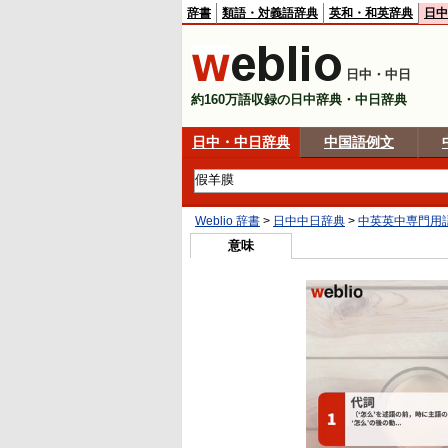
辞書
類語・対義語辞典
英和・和英辞典
日中
日中・中日
約160万語収録の日中辞典・中日辞典
日中・中日辞典
中国語例文
Weblio 辞書
>
日中中日辞典
>
中英英中専門用
意味