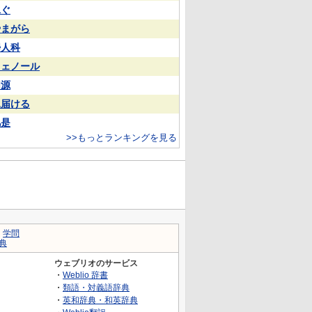
泳ぐ
やまがら
婦人科
フェノール
同源
見届ける
凡是
>>もっとランキングを見る
｜
学問
典
ウェブリオのサービス
・
Weblio 辞書
・
類語・対義語辞典
・
英和辞典・和英辞典