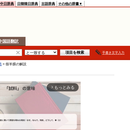
中日辞典
日韓韓日辞典
古語辞典
その他の辞書▼
中国語翻訳
手書き文字入力
語
>
假羊膜
の解説
もっとみる
arrow_forward_ios