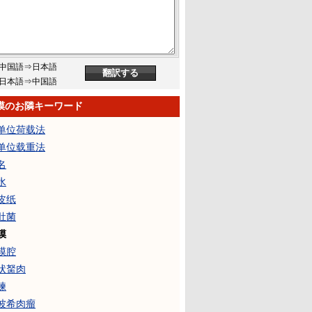
中国語⇒日本語
日本語⇒中国語
膜のお隣キーワード
单位荷载法
单位载重法
名
水
皮纸
肚菌
膜
膜腔
状胬肉
練
波希肉瘤