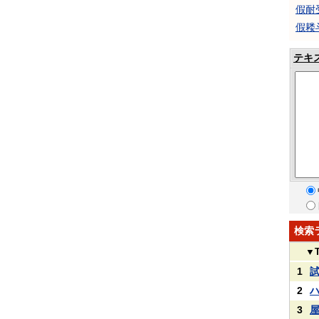
假耐
假耧
テキ
検索
▼
1
2
3