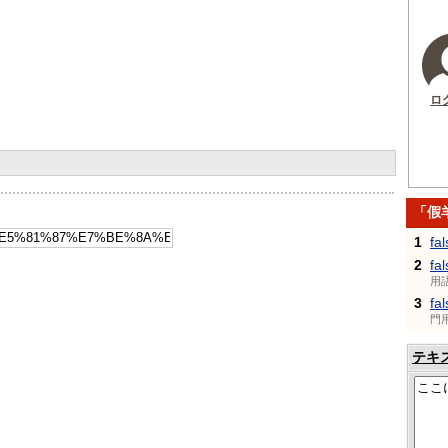
ロ
「假
1
fa
2
fa
用
3
fa
門
テキ