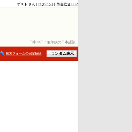
ゲスト
さん [
ログイン
] |
辞書総合TOP
日中中日：
假羊膜の日本語訳
検索フォームの固定解除