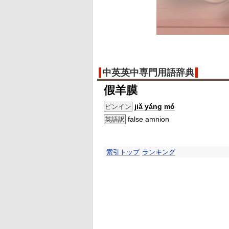
中英英中専門用語辞典
假羊膜
jiǎ yá
ng
mó
ピンイン
false amnion
英語訳
索引トップ
ランキング