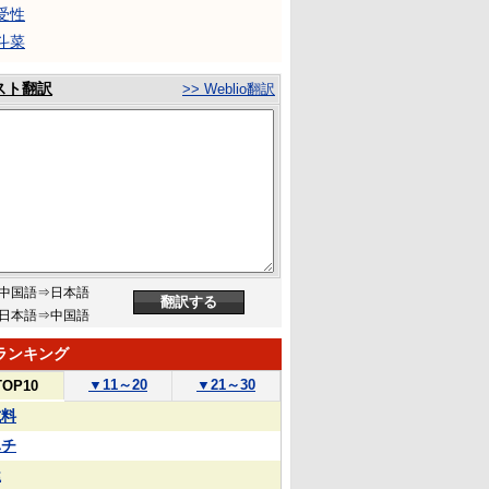
受性
斗菜
スト翻訳
>> Weblio翻訳
中国語⇒日本語
日本語⇒中国語
ランキング
▼
11～20
▼
21～30
TOP10
試料
ハチ
屋