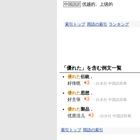
优越的
、
上级
的
中国語訳
索引トップ
用語の索引
ランキング
「優れた」を含む例文一覧
優れた
伝統．
好传统
- 白水社 中国語辞典
優れた
思想．
好主张
- 白水社 中国語辞典
優れた
製品．
优质活儿
- 白水社 中国語辞典
索引トップ
用語の索引