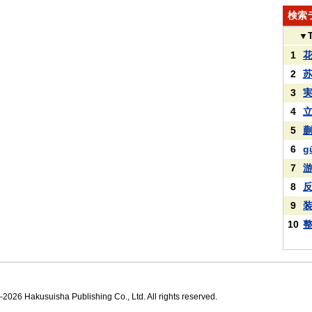
検索
▼
1
2
3
4
5
6
g
7
8
9
10
2026 Hakusuisha Publishing Co., Ltd. All rights reserved.