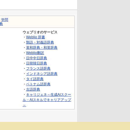
｜
学問
典
ウェブリオのサービス
・
Weblio 辞書
・
類語・対義語辞典
・
英和辞典・和英辞典
・
Weblio翻訳
・
日中中日辞典
・
日韓韓日辞典
・
フランス語辞典
・
インドネシア語辞典
・
タイ語辞典
・
ベトナム語辞典
・
古語辞典
・
キャリジェネ～生成AIスクー
ル・AIスキルでキャリアアップ
～