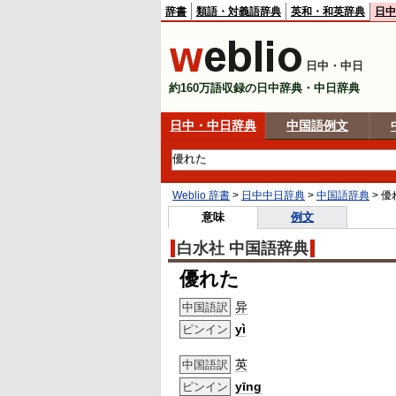
辞書
類語・対義語辞典
英和・和英辞典
日中
日中・中日
約160万語収録の日中辞典・中日辞典
日中・中日辞典
中国語例文
Weblio 辞書
>
日中中日辞典
>
中国語辞典
>
優
意味
例文
白水社 中国語辞典
優れた
异
中国語訳
yì
ピンイン
英
中国語訳
yīng
ピンイン