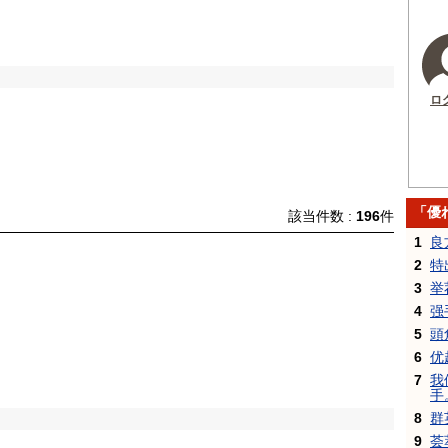
ロ
「優
該当件数 :
196
件
1
良
2
特
3
举
4
强
5
頭
6
优
7
我
手
8
群
9
荟