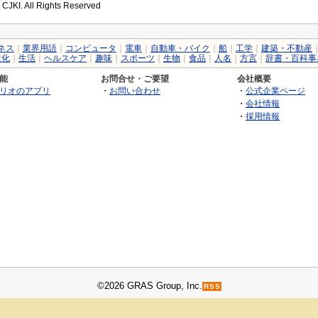
 CJKI. All Rights Reserved
ネス
｜
業界用語
｜
コンピュータ
｜
電車
｜
自動車・バイク
｜
船
｜
工学
｜
建築・不動産
文化
｜
生活
｜
ヘルスケア
｜
趣味
｜
スポーツ
｜
生物
｜
食品
｜
人名
｜
方言
｜
辞書・百科事
能
お問合せ・ご要望
会社概要
リオのアプリ
・
お問い合わせ
・
公式企業ページ
・
会社情報
・
採用情報
©2026 GRAS Group, Inc.
RSS