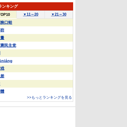
ランキング
▼
11～20
▼
21～30
TOP10
花狭口蛙
苏枋
実量
立憲民主党
蒯
ūniáng
游戏
反差
装
整體
>>もっとランキングを見る