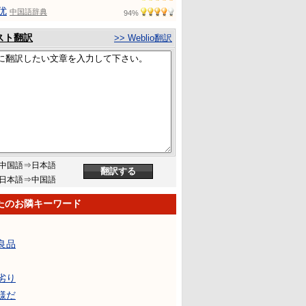
优
中国語辞典
94%
スト翻訳
>> Weblio翻訳
中国語⇒日本語
日本語⇒中国語
たのお隣キーワード
良品
劣り
様だ