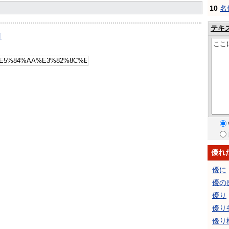
10
名
テキ
引
優れ
優に
優の
優り
優り
優り