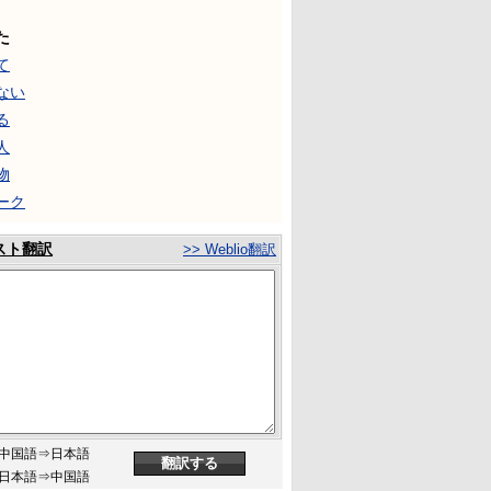
た
て
ない
る
人
物
ーク
スト翻訳
>> Weblio翻訳
中国語⇒日本語
日本語⇒中国語