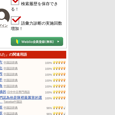
検索履歴を保存でき
る！
語彙力診断の実施回数
グイン
増加！
れた」の関連用語
方
中国語辞典
100%
出
中国語辞典
100%
荐
中国語辞典
100%
手
中国語辞典
100%
角
中国語辞典
100%
越的
日中中日専門用語
100%
們認為他是隊裡最厲害的選
100%
。
Tatoeba中国語
英
中国語辞典
96%
萃
中国語辞典
96%