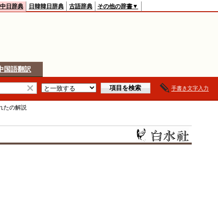
中日辞典
日韓韓日辞典
古語辞典
その他の辞書▼
中国語翻訳
手書き文字入力
れた
の解説