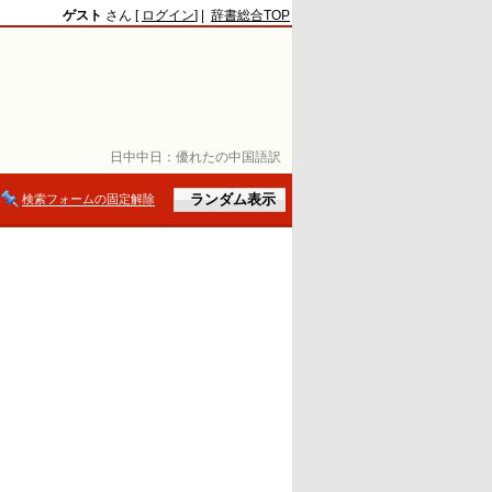
ゲスト
さん [
ログイン
] |
辞書総合TOP
日中中日：
優れたの中国語訳
検索フォームの固定解除