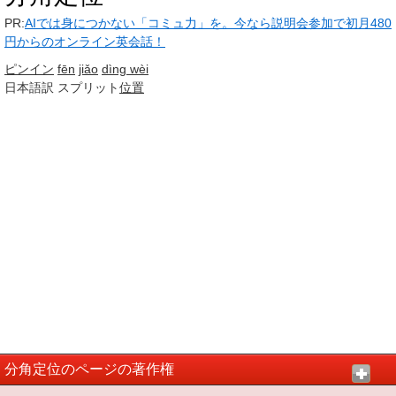
PR:
AIでは身につかない「コミュ力」を。今なら説明会参加で初月480
円からのオンライン英会話！
ピンイン
fēn
jiǎo
dìng wèi
日本語訳
スプリット
位置
分角定位のページの著作権