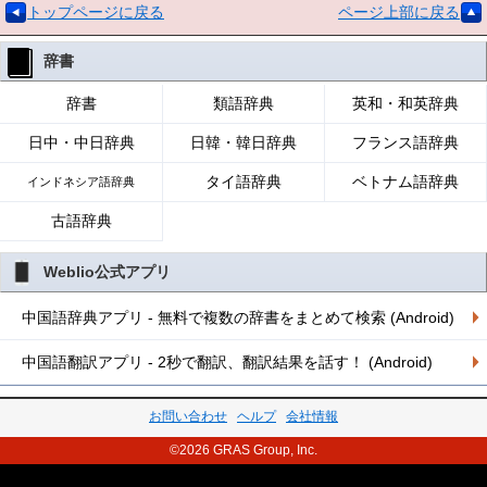
トップページに戻る
ページ上部に戻る
辞書
辞書
類語辞典
英和・和英辞典
日中・中日辞典
日韓・韓日辞典
フランス語辞典
タイ語辞典
ベトナム語辞典
インドネシア語辞典
古語辞典
Weblio公式アプリ
中国語辞典アプリ - 無料で複数の辞書をまとめて検索 (Android)
中国語翻訳アプリ - 2秒で翻訳、翻訳結果を話す！ (Android)
お問い合わせ
ヘルプ
会社情報
©2026 GRAS Group, Inc.