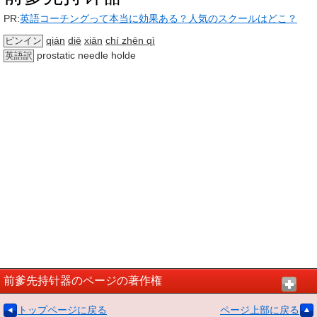
PR:
英語コーチングって本当に効果ある？人気のスクールはどこ？
qián
diē
xiān
chí zhēn qì
ピンイン
prostatic needle holde
英語訳
前爹先持针器のページの著作権
トップページに戻る
ページ上部に戻る