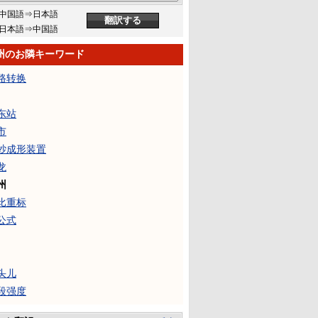
中国語⇒日本語
日本語⇒中国語
州のお隣キーワード
路转换
东站
市
纱成形装置
龙
州
比重标
公式
头儿
段强度