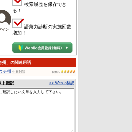
検索履歴を保存でき
る！
語彙力診断の実施回数
グイン
増加！
奇州」の関連用語
ウチ州
中日対訳
100%
スト翻訳
>> Weblio翻訳