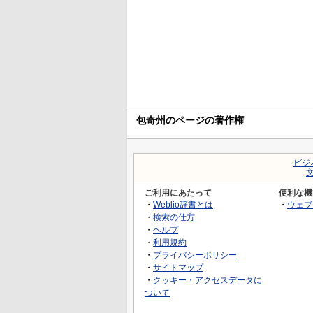
包奇州のページの著作権
ビジ
ご利用にあたって
便利な機
・
Weblio辞書とは
・
ウェブ
・
検索の仕方
・
ヘルプ
・
利用規約
・
プライバシーポリシー
・
サイトマップ
・
クッキー・アクセスデータに
ついて