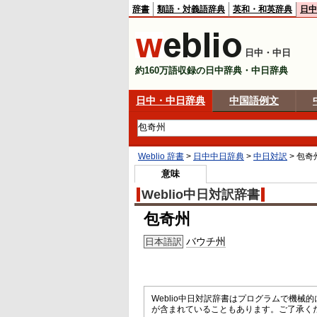
辞書
類語・対義語辞典
英和・和英辞典
日中
日中・中日
約160万語収録の日中辞典・中日辞典
日中・中日辞典
中国語例文
Weblio 辞書
>
日中中日辞典
>
中日対訳
>
包奇
意味
Weblio中日対訳辞書
包奇州
バウチ州
日本語訳
Weblio中日対訳辞書はプログラムで機
が含まれていることもあります。ご了承く