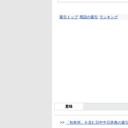
索引トップ
用語の索引
ランキング
意味
>>
「包奇州」を含む日中中日辞典の索