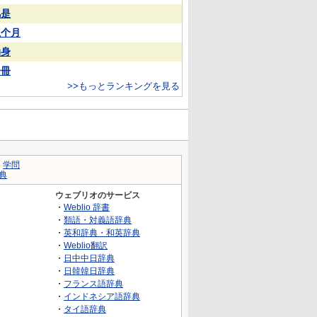
凡是
上个月
动身
一冊
>>もっとランキングを見る
｜
学問
典
ウェブリオのサービス
・
Weblio 辞書
・
類語・対義語辞典
・
英和辞典・和英辞典
・
Weblio翻訳
・
日中中日辞典
・
日韓韓日辞典
・
フランス語辞典
・
インドネシア語辞典
・
タイ語辞典