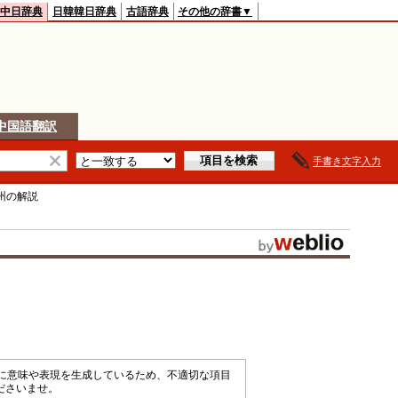
中日辞典
日韓韓日辞典
古語辞典
その他の辞書▼
中国語翻訳
手書き文字入力
州
の解説
械的に意味や表現を生成しているため、不適切な項目
ださいませ。