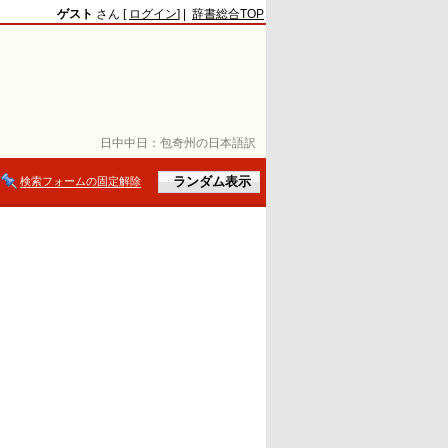
ゲスト
さん [
ログイン
] |
辞書総合TOP
日中中日：
包奇州の日本語訳
検索フォームの固定解除