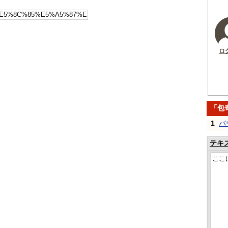
ロ
「包
1
バ
テキ