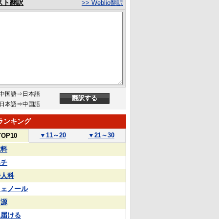
スト翻訳
>> Weblio翻訳
中国語⇒日本語
日本語⇒中国語
ランキング
▼
11～20
▼
21～30
TOP10
試料
ハチ
婦人科
フェノール
同源
見届ける