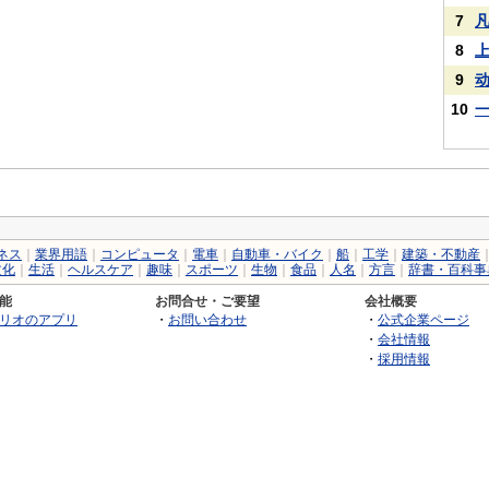
7
8
9
10
ネス
｜
業界用語
｜
コンピュータ
｜
電車
｜
自動車・バイク
｜
船
｜
工学
｜
建築・不動産
文化
｜
生活
｜
ヘルスケア
｜
趣味
｜
スポーツ
｜
生物
｜
食品
｜
人名
｜
方言
｜
辞書・百科事
能
お問合せ・ご要望
会社概要
リオのアプリ
・
お問い合わせ
・
公式企業ページ
・
会社情報
・
採用情報