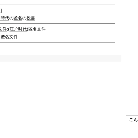
ミ
]
戸時代
の
匿名
の
投書
文件
;(
江户时代
)匿名文件
的匿名文件
こん