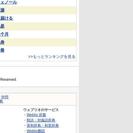
フェノール
同源
見届ける
凡是
上个月
动身
一冊
>>もっとランキングを見る
s Reserved.
｜
学問
典
ウェブリオのサービス
・
Weblio 辞書
・
類語・対義語辞典
・
英和辞典・和英辞典
・
Weblio翻訳