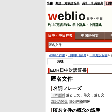
辞書
類語・対義語辞典
英和・和英辞典
日中
日中・中日
約160万語収録の日中辞典・中日辞典
日中・中日辞典
中国語例文
Weblio 辞書
>
日中中日辞典
>
日中対訳辞書
>
意味
EDR日中対訳辞書
匿名文件
名詞フレーズ
落とし文
，
落文
，
落し文
日本語訳
部分
同義
関係
対訳の関係
匿名文件の概念の説明