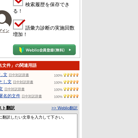
検索履歴を保存でき
る！
語彙力診断の実施回数
グイン
増加！
名文件」の関連用語
し文
日中対訳辞書
100%
とし文
日中対訳辞書
100%
文
日中対訳辞書
100%
署名的文件
日中対訳辞書
100%
スト翻訳
>> Weblio翻訳