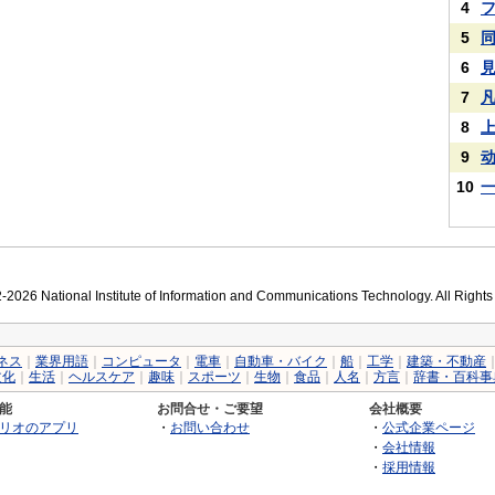
4
5
6
7
8
9
10
2026 National Institute of Information and Communications Technology. All Right
ネス
｜
業界用語
｜
コンピュータ
｜
電車
｜
自動車・バイク
｜
船
｜
工学
｜
建築・不動産
文化
｜
生活
｜
ヘルスケア
｜
趣味
｜
スポーツ
｜
生物
｜
食品
｜
人名
｜
方言
｜
辞書・百科事
能
お問合せ・ご要望
会社概要
リオのアプリ
・
お問い合わせ
・
公式企業ページ
・
会社情報
・
採用情報