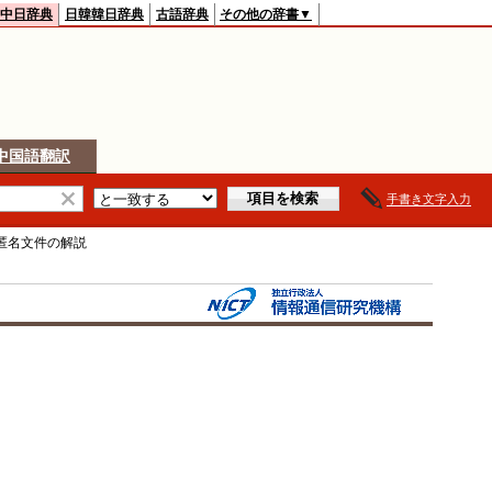
中日辞典
日韓韓日辞典
古語辞典
その他の辞書▼
中国語翻訳
手書き文字入力
匿名文件
の解説