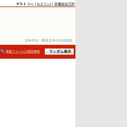
ゲスト
さん [
ログイン
] |
辞書総合TOP
日中中日：
匿名文件の日本語訳
検索フォームの固定解除