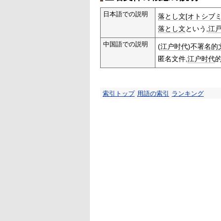
日本語での説明
落とし文
[
オトシブ
落とし文
という,
江
中国語での説明
(
江户时代
)
不署名的
匿名文件,
江户时代
索引トップ
用語の索引
ランキング