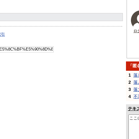
ロ
索引
「匿
1
落
2
落
3
落
4
不
テキ