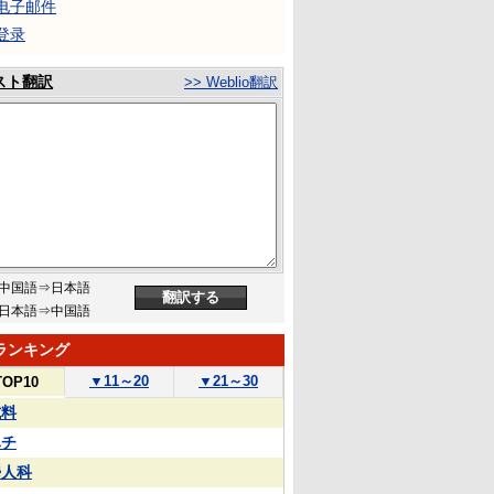
电子邮件
登录
スト翻訳
>> Weblio翻訳
中国語⇒日本語
日本語⇒中国語
ランキング
▼
11～20
▼
21～30
TOP10
試料
ハチ
婦人科