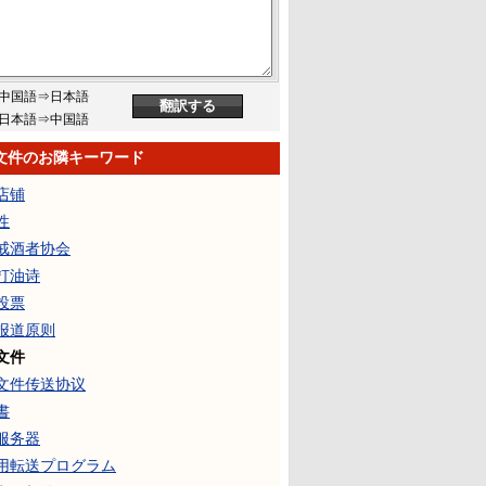
中国語⇒日本語
日本語⇒中国語
文件のお隣キーワード
店铺
性
戒酒者协会
打油诗
投票
报道原则
文件
文件传送协议
書
服务器
用転送プログラム