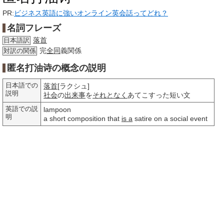
PR:
ビジネス英語に強いオンライン英会話ってどれ？
名詞フレーズ
落首
日本語訳
完
全同
義関係
対訳の関係
匿名打油诗の概念の説明
日本語での
落首
[ラクシュ]
説明
社会
の
出来事
を
それとなく
あてこすった短い文
英語での説
lampoon
明
a short composition that
is a
satire on a social event