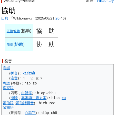
Wiktionary中国語版
出典：
Wiktionary
協助
出典
:『Wiktionary』 (2025/06/21
20
:46)
協
助
(
協助
)
正體
/
繁體
协
助
(
协助
)
簡體
発音
官話
(
拼音
)
：
xiézhù
(
注音
)
：
ㄒㄧㄝˊ ㄓㄨˋ
粵語
(粵拼)
：
hip zo
客家語
(四縣，
白話字
)
：
hia̍p-chhu
(
海陸
，
客家語
拼音
方案
)
：
hiab
cu
莆仙語
(
莆仙話
拼音
)：
hieh zoe
閩南語
(泉漳話，
白話字
)
：
hia̍p-chō͘