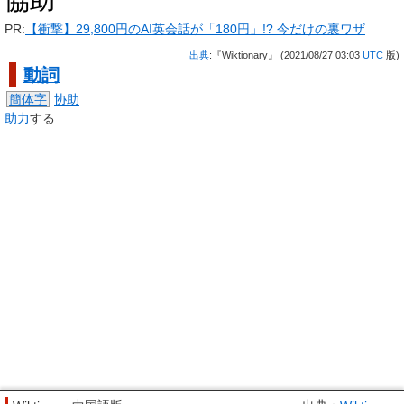
協助
PR:
【衝撃】29,800円のAI英会話が「180円」!? 今だけの裏ワザ
出典
:『Wiktionary』 (2021/08/27 03:03
UTC
版)
動詞
簡体字
协助
助力
する