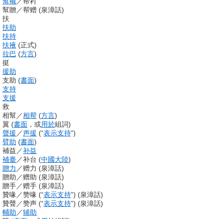
幫襯
／
帮衬
幫贈
／
帮赠
(
泉漳話
)
扶
扶助
扶持
扶掖
(
正式
)
拉巴
(
方言
)
挺
援助
支助
(
書面
)
支持
支援
救
相幫
／
相帮
(
方言
)
翼
(
書面
，或
用於
組詞
)
聲援
／
声援
(
“
表示
支持
”
)
臂助
(
書面
)
補益
／
补益
補臺
／
补台
(
中國大陸
)
贈力
／
赠力
(
泉漳話
)
贈助
／
赠助
(
泉漳話
)
贈手
／
赠手
(
泉漳話
)
贊喙
／
赞喙
(
“
表示
支持
”
)
(
泉漳話
)
贊聲
／
赞声
(
“
表示
支持
”
)
(
泉漳話
)
輔助
／
辅助