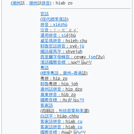
(
潮州
話，
潮州
話
拼音
)
：
hiab zo
官話
(
現代標準漢語
)
拼音
：
xiézhù
注音
：
ㄒㄧㄝˊ ㄓㄨˋ
通用拼音
：
si
éjhù
威妥瑪拼音
：
hsieh-chu
耶魯
官話
拼音
：
syé-
jù
國語羅馬字
：
shyejuh
西里爾字母
轉寫
：
сечжу
(
se
čžu)
漢語
國際音標
：
/ɕi̯ɛ³⁵ ʈ͡ʂu⁵¹/
粵語
(
標準
粵語
，
廣州
–
香港
話)
粵拼
：
hip zo
耶魯
粵拼
：
hip joh
廣州話
拼音
：
hip dzo
廣東
拼音
：
hib zo
國際音標
：
/hiːp̚
³ t
͡sɔː
²²
/
客家語
(四縣話，
包括
苗栗
和美
濃)
白話字
：
hia̍p-chhu
客家語
拼音
：
hiab
cu
客家話
拼音
：
hiab
cu
國際音標
：
/hi̯ap̚⁵ t͡s
ʰu
⁵⁵/