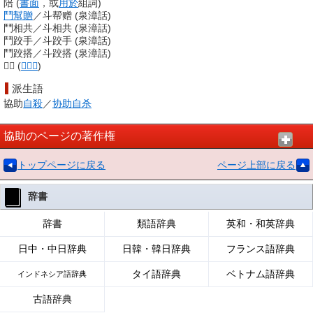
陪
(
書面
，或
用於
組詞
)
鬥幫贈
／
斗帮赠
(
泉漳話
)
鬥相共
／
斗相共
(
泉漳話
)
鬥跤手
／
斗跤手
(
泉漳話
)
鬥跤搭
／
斗跤搭
(
泉漳話
)
𢯭手
(
客家語
)
派生語
協助
自殺
／
协助自杀
協助のページの著作権
トップページに戻る
ページ上部に戻る
辞書
辞書
類語辞典
英和・和英辞典
日中・中日辞典
日韓・韓日辞典
フランス語辞典
タイ語辞典
ベトナム語辞典
インドネシア語辞典
古語辞典