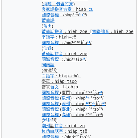
(
海陸
，
包含
竹東
)
客家語
拼音
方案
：
hiab
cu
國際音標
：
/hiap² t͡s
ʰu
³³/
莆仙語
(
莆田
)
莆仙話
拼音
：
hieh zoe
[
實際
讀音
：hieh zoe
]
平話字
：
hia̍h-cē̤
國際音標
：
/hiɛʔ⁴⁻⁴² t͡sø
¹¹
/
(
仙遊
)
莆仙話
拼音
：
hieh zoe
國際音標
：
/hiɛʔ⁴ t͡sø
²¹
/
閩南語
(泉漳話)
白話字
：
hia̍p-chō͘
臺羅
：
hia̍p-tsōo
普實
台文
：
hiabzo
國際音標
(廈門)
：
/hiap̚⁴⁻³² t͡sɔ
²²
/
國際音標
(
泉州
)
：
/hiap̚
²⁴
⁻² t͡sɔ⁴¹/
國際音標
(
漳州
)
：
/hiap̚
¹²
¹⁻
²¹
t͡sɔ
²²
/
國際音標
(
臺北
)
：
/hiap̚⁴⁻³² t͡sɔ³³/
國際音標
(
高雄
)
：
/hiap̚⁴⁻³² t͡sɔ³³/
(
潮州
話)
潮州
話
拼音
：
hiab zo
模仿
白話字
：
hia̍p tsŏ
國際音標
：
/hiap̚⁴⁻² t͡so³⁵/