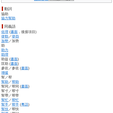
動詞
協助
協力
幫助
同義語
佐理
(
書面
，後接項目
)
使勁
／
使劲
加勢
／
加势
助
助力
助理
助益
(
書面
)
匡助
(
書面
)
參佐
／
参佐
(
書面
)
增援
幫
／
帮
幫助
／
帮助
幫同
／
帮同
(
書面
)
幫寸
／
帮寸
幫帶
／
帮带
幫忙
／
帮忙
幫手
／
帮手
(
粵語
)
幫扶
／
帮扶