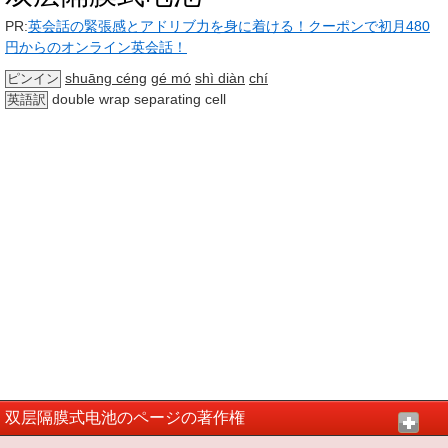
PR:
英会話の緊張感とアドリブ力を身に着ける！クーポンで初月480
円からのオンライン英会話！
shuāng céng
gé mó
shì diàn
chí
ピンイン
double wrap separating cell
英語訳
双层隔膜式电池のページの著作権