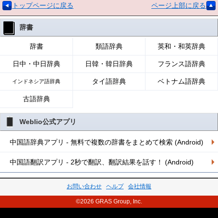
トップページに戻る
ページ上部に戻る
辞書
辞書
類語辞典
英和・和英辞典
日中・中日辞典
日韓・韓日辞典
フランス語辞典
タイ語辞典
ベトナム語辞典
インドネシア語辞典
古語辞典
Weblio公式アプリ
中国語辞典アプリ - 無料で複数の辞書をまとめて検索 (Android)
中国語翻訳アプリ - 2秒で翻訳、翻訳結果を話す！ (Android)
お問い合わせ
ヘルプ
会社情報
©2026 GRAS Group, Inc.