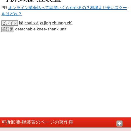
PR:
オンライン英会話って結局いくらかかるの？相場より安いスクー
ルはどれ？
kě
chāi xiè
xī jìng
zhuāng zhì
ピンイン
detachable knee-shank unit
英語訳
可拆卸膝-胫装置のページの著作権