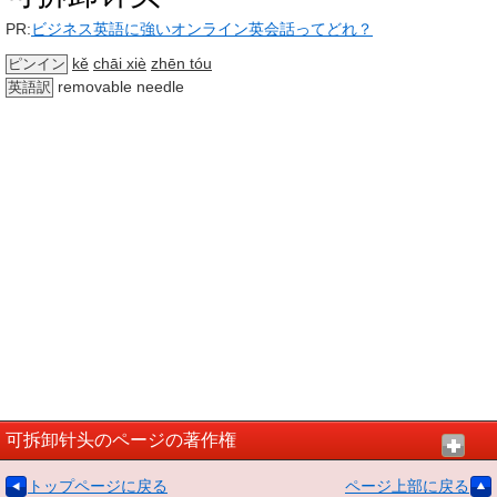
PR:
ビジネス英語に強いオンライン英会話ってどれ？
kě
chāi xiè
zhēn tóu
ピンイン
removable needle
英語訳
可拆卸针头のページの著作権
トップページに戻る
ページ上部に戻る