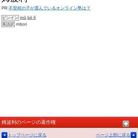
PR:
不登校の子が選んでいるオンライン塾は？
mǔ
bō lì
ピンイン
mbori
英語訳
姆波利のページの著作権
トップページに戻る
ページ上部に戻る