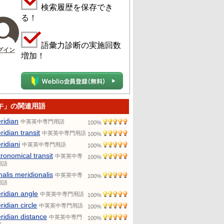
検索履歴を保存でき
る！
語彙力診断の実施回数
グイン
増加！
午」の関連用語
ridian
中英英中専門用語
100%
ridian transit
中英英中専門用語
100%
ridiani
中英英中専門用語
100%
tronomical transit
中英英中専
100%
用語
nalis meridionalis
中英英中専
100%
用語
ridian angle
中英英中専門用語
100%
ridian circle
中英英中専門用語
100%
ridian distance
中英英中専門
100%