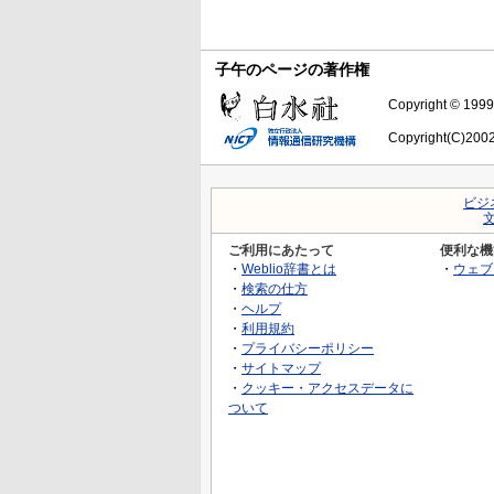
子午のページの著作権
Copyright © 1999-
Copyright(C)2002-
ビジ
ご利用にあたって
便利な機
・
Weblio辞書とは
・
ウェブ
・
検索の仕方
・
ヘルプ
・
利用規約
・
プライバシーポリシー
・
サイトマップ
・
クッキー・アクセスデータに
ついて