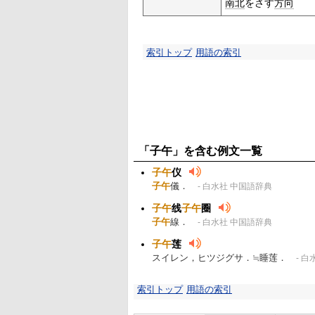
南北
をさす
方向
索引トップ
用語の索引
「子午」を含む例文一覧
子午
仪
子午
儀．
- 白水社 中国語辞典
子午
线
子午
圈
子午
線．
- 白水社 中国語辞典
子午
莲
スイレン，ヒツジグサ．≒睡莲．
- 白
索引トップ
用語の索引