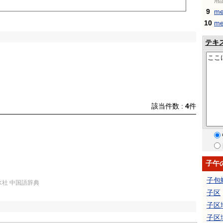
用
9
me
10
me
テキ
該当件数 :
4
件
子午
子包
水社 中国語辞典
子区
子区
子区