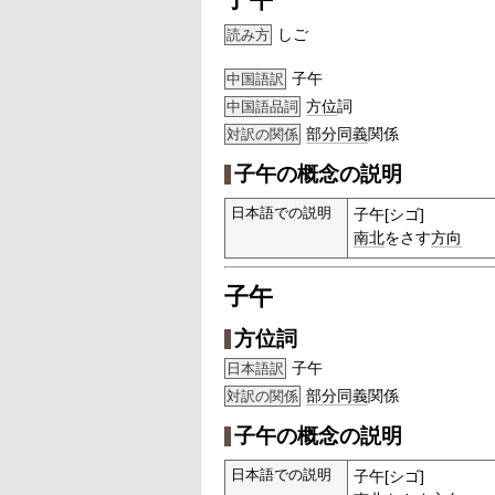
しご
読み方
子午
中国語訳
方位
詞
中国語品詞
部分
同義
関係
対訳の関係
子午の概念の説明
日本語での説明
子午[シゴ]
南北
をさす
方向
子午
方位詞
子午
日本語訳
部分
同義
関係
対訳の関係
子午の概念の説明
日本語での説明
子午[シゴ]