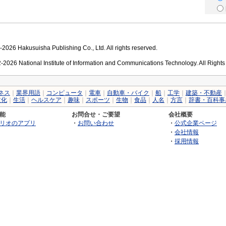
2026 Hakusuisha Publishing Co., Ltd. All rights reserved.
2026 National Institute of Information and Communications Technology. All Right
ネス
｜
業界用語
｜
コンピュータ
｜
電車
｜
自動車・バイク
｜
船
｜
工学
｜
建築・不動産
文化
｜
生活
｜
ヘルスケア
｜
趣味
｜
スポーツ
｜
生物
｜
食品
｜
人名
｜
方言
｜
辞書・百科事
能
お問合せ・ご要望
会社概要
リオのアプリ
・
お問い合わせ
・
公式企業ページ
・
会社情報
・
採用情報