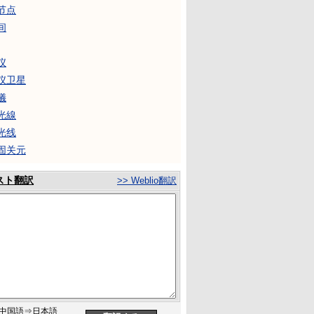
节点
间
仪
仪卫星
儀
光線
光线
固关元
スト翻訳
>> Weblio翻訳
中国語⇒日本語