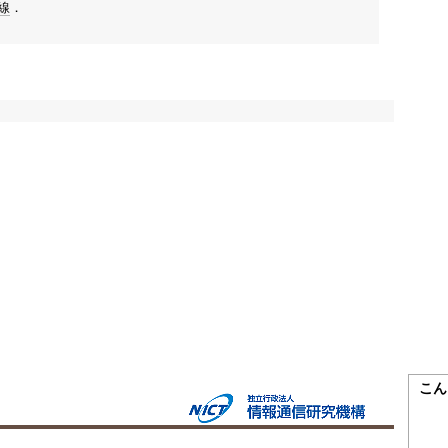
線
．
こん