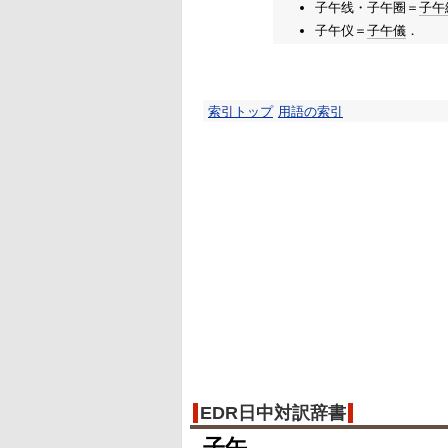
子午线・子午圈＝
子午
子午仪＝
子午儀
．
索引トップ
用語の索引
EDR日中対訳辞書
子午