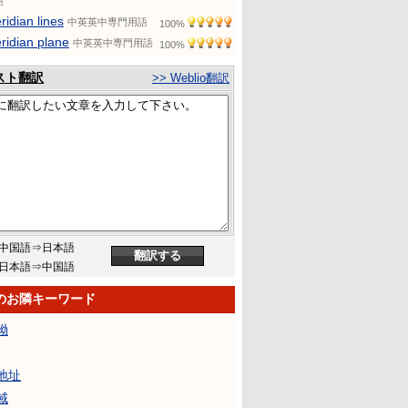
語
ridian lines
中英英中専門用語
100%
ridian plane
中英英中専門用語
100%
スト翻訳
>> Weblio翻訳
中国語⇒日本語
日本語⇒中国語
のお隣キーワード
蚴
地址
域