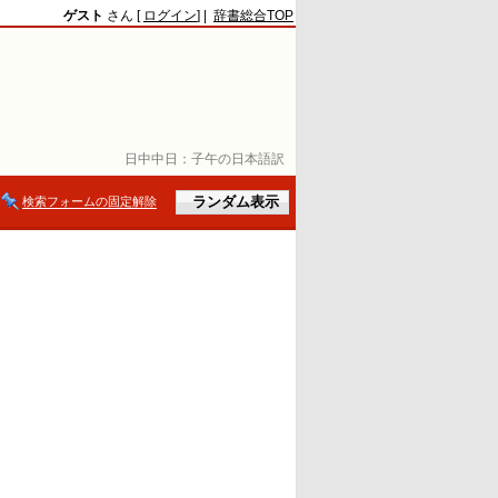
ゲスト
さん [
ログイン
] |
辞書総合TOP
日中中日：
子午の日本語訳
検索フォームの固定解除