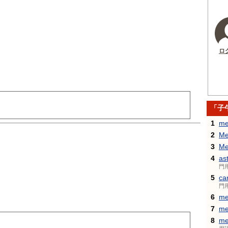
ロ
「子
1
me
2
Me
3
Me
4
as
門
5
ca
門
6
me
7
me
8
me