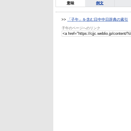
意味
例文
>>
「子午」を含む日中中日辞典の索引
子午のページへのリンク