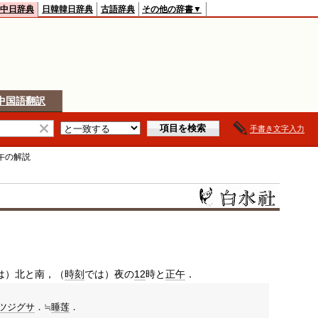
中日辞典
日韓韓日辞典
古語辞典
その他の辞書▼
中国語翻訳
手書き文字入力
午
の解説
は）北と南，（
時刻
では）夜の
12
時と
正午
．
ツジグサ
．≒
睡莲
．