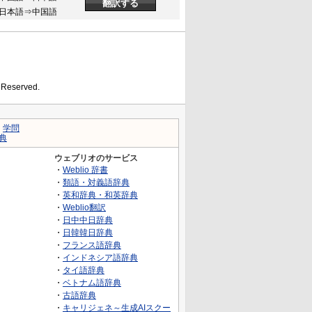
日本語⇒中国語
s Reserved.
｜
学問
典
ウェブリオのサービス
・
Weblio 辞書
・
類語・対義語辞典
・
英和辞典・和英辞典
・
Weblio翻訳
・
日中中日辞典
・
日韓韓日辞典
・
フランス語辞典
・
インドネシア語辞典
・
タイ語辞典
・
ベトナム語辞典
・
古語辞典
・
キャリジェネ～生成AIスクー