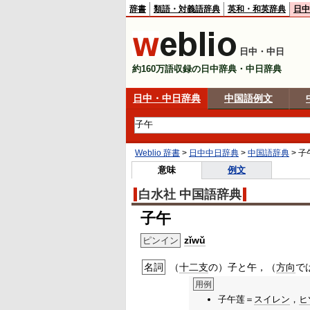
辞書
類語・対義語辞典
英和・和英辞典
日中
日中・中日
約160万語収録の日中辞典・中日辞典
日中・中日辞典
中国語例文
Weblio 辞書
>
日中中日辞典
>
中国語辞典
>
子
意味
例文
白水社 中国語辞典
子午
zǐwǔ
ピンイン
名詞
（
十二支
の）子と午，（
方向
で
用例
子午莲＝
スイレン
，
ヒ