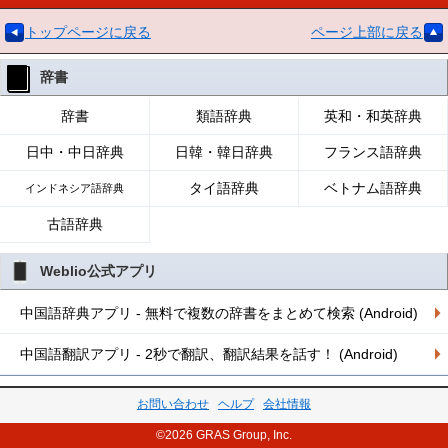
トップページに戻る
ページ上部に戻る
辞書
辞書
類語辞典
英和・和英辞典
日中・中日辞典
日韓・韓日辞典
フランス語辞典
タイ語辞典
ベトナム語辞典
インドネシア語辞典
古語辞典
Weblio公式アプリ
中国語辞典アプリ - 無料で複数の辞書をまとめて検索 (Android)
中国語翻訳アプリ - 2秒で翻訳、翻訳結果を話す！ (Android)
お問い合わせ
ヘルプ
会社情報
©2026 GRAS Group, Inc.