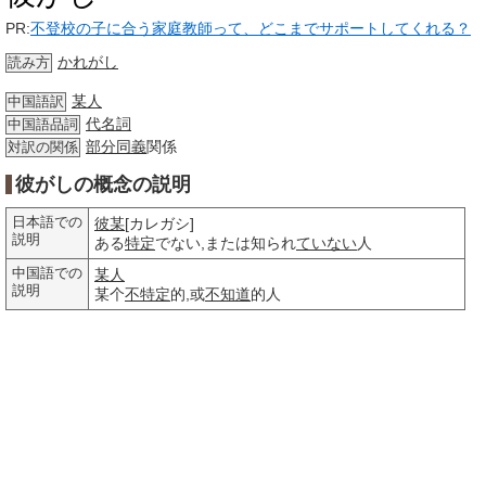
PR:
不登校の子に合う家庭教師って、どこまでサポートしてくれる？
かれがし
読み方
某人
中国語訳
代名詞
中国語品詞
部分
同義
関係
対訳の関係
彼がしの概念の説明
日本語での
彼某
[カレガシ]
説明
ある
特定
でない,または知られ
ていない
人
中国語での
某人
説明
某个
不特定
的,或
不知道
的人