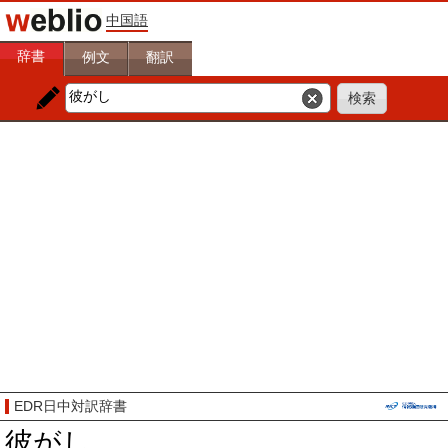
中国語
辞書
例文
翻訳
EDR日中対訳辞書
彼がし