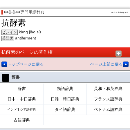
中英英中専門用語辞典
抗酵素
kàng jiào sù
ピンイン
antiferment
英語訳
抗酵素のページの著作権
トップページに戻る
ページ上部に戻る
辞書
辞書
類語辞典
英和・和英辞典
日中・中日辞典
日韓・韓日辞典
フランス語辞典
タイ語辞典
ベトナム語辞典
インドネシア語辞典
古語辞典