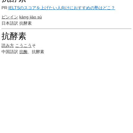
PR:
IELTSのスコアを上げたい人向けにおすすめの塾はどこ？
ピンイン
kàng jiào sù
日本語訳
抗酵素
抗酵素
読み方
こうこう
そ
中国語訳
抗酶
、抗酵素