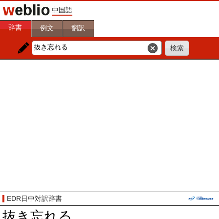
中国語
辞書
例文
翻訳
EDR日中対訳辞書
抜き忘れる