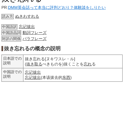
PR:
DMM英会話って本当に評判どおり？体験談をしりたい
ぬきわすれる
読み方
忘记拔出
中国語訳
動詞
フレーズ
中国語品詞
パラフレーズ
対訳の関係
抜き忘れるの概念の説明
日本語での
抜き忘れる[ヌキワスレ・ル]
説明
(
抜き取る
べきものを)抜くことを
忘れ
る
中国語での
忘记拔出
説明
忘记拔出
(本该拔去的
东西
)