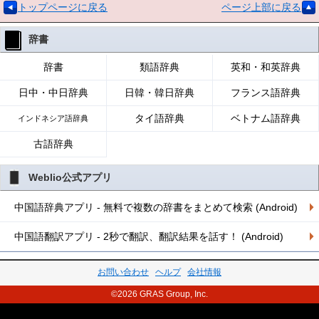
トップページに戻る
ページ上部に戻る
辞書
辞書
類語辞典
英和・和英辞典
日中・中日辞典
日韓・韓日辞典
フランス語辞典
タイ語辞典
ベトナム語辞典
インドネシア語辞典
古語辞典
Weblio公式アプリ
中国語辞典アプリ - 無料で複数の辞書をまとめて検索 (Android)
中国語翻訳アプリ - 2秒で翻訳、翻訳結果を話す！ (Android)
お問い合わせ
ヘルプ
会社情報
©2026 GRAS Group, Inc.