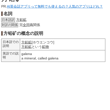
PR:
AI英会話アプリって無料でも使えるの？人気のアプリはどれ？
名詞
方鉛鉱
日本語訳
完
全同
義関係
対訳の関係
方铅矿の概念の説明
日本語での
方鉛鉱
[ホウエンコウ]
説明
方鉛鉱
という
鉱物
英語での説
galena
明
a mineral, called galena