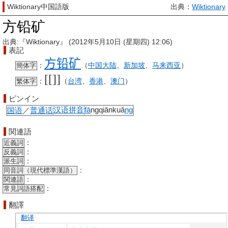
Wiktionary中国語版
出典：
Wiktionary
方铅矿
出典:『Wiktionary』 (2012年5月10日 (星期四) 12:06)
表記
方
铅矿
：
（
中国大陆
、
新加坡
、
马来西亚
）
簡体字
[[]]
：
（
台湾
、
香港
、
澳门
）
繁体字
ピンイン
国语
／
普通话
汉语拼音
fā
ngqiānkuǎ
ng
関連語
：
近義詞
：
反義詞
：
派生詞
：
同音詞（現代標準漢語）
：
関連語
：
常見詞語搭配
翻譯
翻译