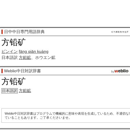
日中中日専門用語辞典
方铅矿
ピンイン
fāng qiān kuàng
日本語訳
方鉛鉱
、ホウエン鉱
Weblio中日対訳辞書
方铅矿
方鉛鉱
日本語訳
Weblio中日対訳辞書はプログラムで機械的に意味や表現を生成しているため、不適切
ていることもあります。ご了承くださいませ。