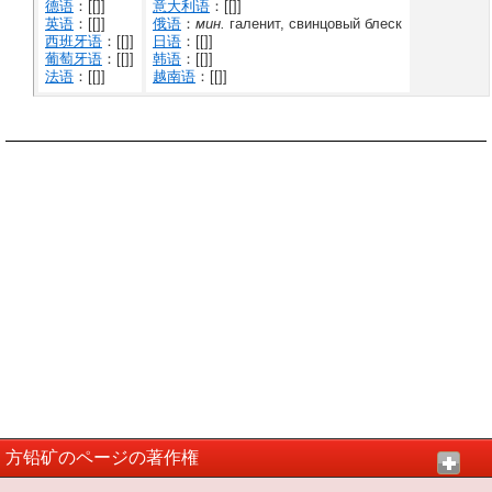
德语
：[[]]
意大利语
：[[]]
英语
：[[]]
俄语
：
мин.
галенит, свинцовый блеск
西班牙语
：[[]]
日语
：[[]]
葡萄牙语
：[[]]
韩语
：[[]]
法语
：[[]]
越南语
：[[]]
方铅矿のページの著作権