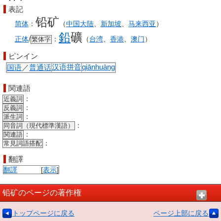
表記
铅矿
简体
：
（
中国大陆
、
新加坡
、
马来西亚
）
鉛
礦
正体
/
：
（
台湾
、
香港
、
澳门
）
繁体字
ピンイン
国语
／
普通话
汉语拼音
qiānhuà
ng
関連語
：
近義詞
：
反義詞
：
派生詞
：
同音詞（現代標準漢語）
：
関連語
：
常見詞語搭配
翻譯
翻譯
[
表示
]
铅矿のページの著作権
トップページに戻る
ページ上部に戻る