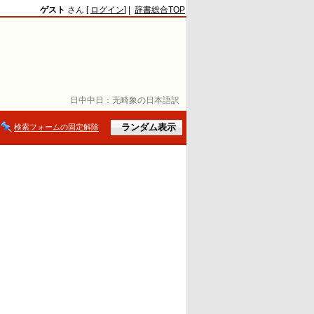
ゲスト
さん [
ログイン
] |
辞書総合TOP
日中中日：
无畸象の日本語訳
検索フォームの固定解除