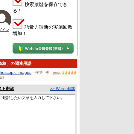
検索履歴を保存でき
る！
語彙力診断の実施回数
グイン
増加！
畸象」の関連用語
thoscopic images
中英英中専
100%
用語
スト翻訳
>> Weblio翻訳