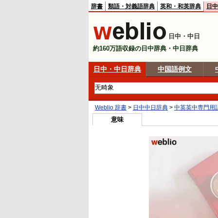
辞書
類語・対義語辞典
英和・和英辞典
日中
日中・中日
約160万語収録の日中辞典・中日辞典
日中・中日辞典
中国語例文
Weblio 辞書
>
日中中日辞典
>
中英英中専門用
意味