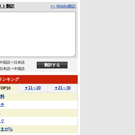
スト翻訳
>> Weblio翻訳
中国語⇒日本語
日本語⇒中国語
ランキング
▼
11～20
▼
21～30
TOP10
試料
ハチ
屋
泳ぐ
やまがら