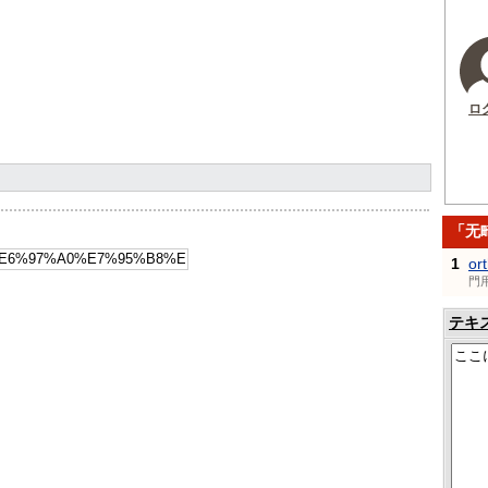
ロ
「无
1
or
門
テキ