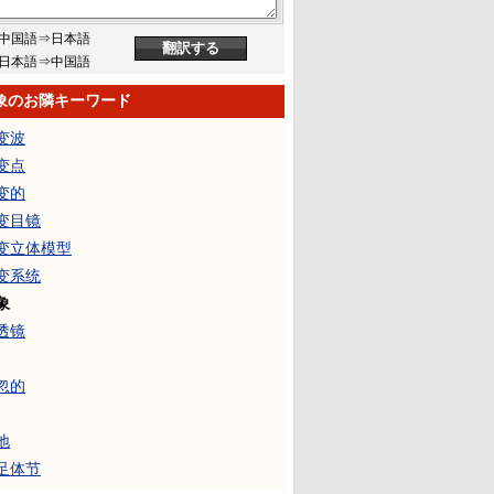
中国語⇒日本語
日本語⇒中国語
象のお隣キーワード
变波
变点
变的
变目镜
变立体模型
变系统
象
透镜
忽的
地
足体节