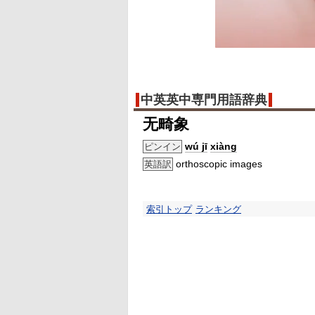
中英英中専門用語辞典
无畸象
wú jī
xiàng
ピンイン
orthoscopic images
英語訳
索引トップ
ランキング