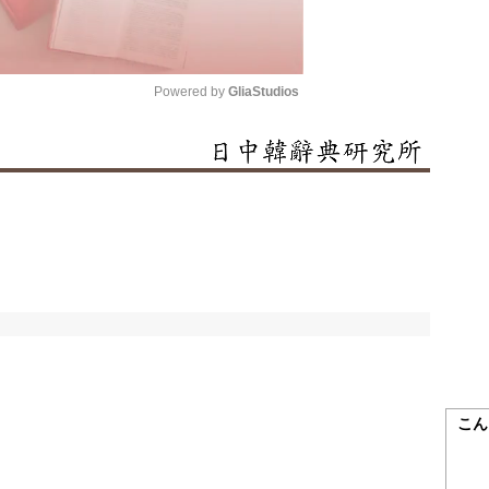
Powered by 
GliaStudios
Mute
こん