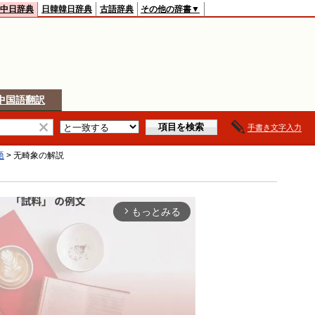
中日辞典
日韓韓日辞典
古語辞典
その他の辞書▼
中国語翻訳
手書き文字入力
語
>
无畸象
の解説
もっとみる
arrow_forward_ios