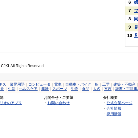
6
7
8
9
10
 CJKI. All Rights Reserved
ネス
｜
業界用語
｜
コンピュータ
｜
電車
｜
自動車・バイク
｜
船
｜
工学
｜
建築・不動産
文化
｜
生活
｜
ヘルスケア
｜
趣味
｜
スポーツ
｜
生物
｜
食品
｜
人名
｜
方言
｜
辞書・百科事
能
お問合せ・ご要望
会社概要
リオのアプリ
・
お問い合わせ
・
公式企業ページ
・
会社情報
・
採用情報