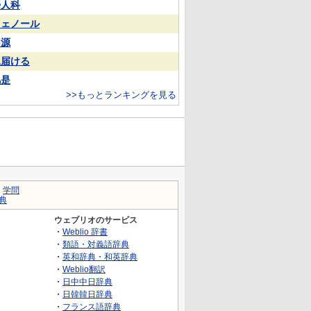
婦人科
フェノール
同源
見届ける
凡是
>>もっとランキングを見る
｜
学問
典
ウェブリオのサービス
・
Weblio 辞書
・
類語・対義語辞典
・
英和辞典・和英辞典
・
Weblio翻訳
・
日中中日辞典
・
日韓韓日辞典
・
フランス語辞典