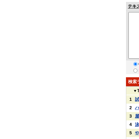
テキ
検索
▼
1
2
3
4
5