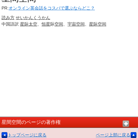
PR:
オンライン英会話をコスパで選ぶならどこ？
読み方
せいかん
くうかん
中国語訳
星际
太空
、
恒星
际
空间
、
宇宙空间
、
星际空间
星間空間のページの著作権
トップページに戻る
ページ上部に戻る