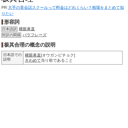
PR:
大手の英会話スクールって料金はどれくらい？相場をまとめて知
りたい
形容詞
横眼鼻直
日本語訳
パラフレーズ
対訳の関係
极其合理の概念の説明
日本語での
横眼鼻直
[オウガンビチョク]
説明
きわめて
当り前であること