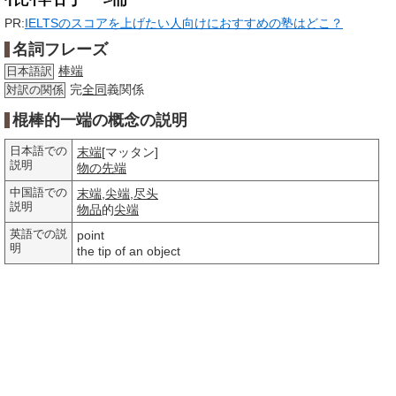
PR:
IELTSのスコアを上げたい人向けにおすすめの塾はどこ？
名詞フレーズ
棒端
日本語訳
完
全同
義関係
対訳の関係
棍棒的一端の概念の説明
日本語での
末端
[マッタン]
説明
物の
先端
中国語での
末端
,
尖端
,
尽头
説明
物品
的
尖端
英語での説
point
明
the tip of an object