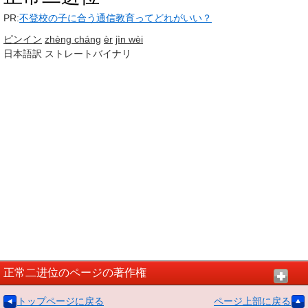
PR:
不登校の子に合う通信教育ってどれがいい？
ピンイン
zhèng cháng
èr
jìn wèi
日本語訳
ストレートバイナリ
正常二进位のページの著作権
トップページに戻る
ページ上部に戻る