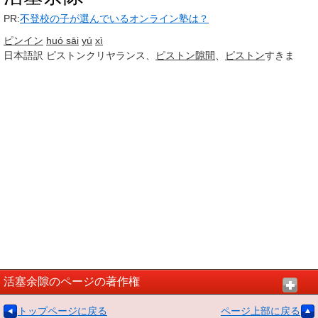
PR:
不登校の子が選んでいるオンライン塾は？
ピンイン
huó sāi
yú
xì
日本語訳
ピストンクリヤランス、
ピストン
隙間
、
ピストン
すきま
活塞余隙のページの著作権
トップページに戻る
ページ上部に戻る