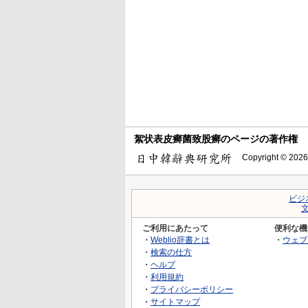
絮状表皮癣菌致股癣のページの著作権
Copyright © 2026
ビジ
ご利用にあたって
便利な機
・
Weblio辞書とは
・
ウェブ
・
検索の仕方
・
ヘルプ
・
利用規約
・
プライバシーポリシー
・
サイトマップ