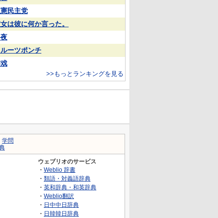
立憲民主党
彼女は彼に何か言った。
終夜
フルーツポンチ
游戏
>>もっとランキングを見る
｜
学問
典
ウェブリオのサービス
・
Weblio 辞書
・
類語・対義語辞典
・
英和辞典・和英辞典
・
Weblio翻訳
・
日中中日辞典
・
日韓韓日辞典