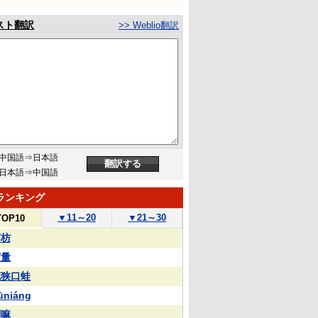
スト翻訳
>> Weblio翻訳
中国語⇒日本語
日本語⇒中国語
ランキング
▼
11～20
▼
21～30
TOP10
苏枋
実量
花狭口蛙
ūniáng
喇嘛