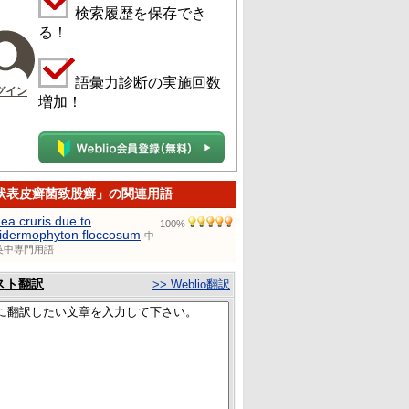
検索履歴を保存でき
る！
語彙力診断の実施回数
グイン
増加！
状表皮癣菌致股癣」の関連用語
nea cruris due to
100%
idermophyton floccosum
中
英中専門用語
スト翻訳
>> Weblio翻訳