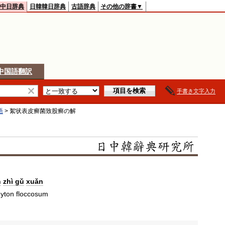
中日辞典
日韓韓日辞典
古語辞典
その他の辞書▼
中国語翻訳
手書き文字入力
語
>
絮状表皮癣菌致股癣
の解
n
zhì gǔ
xuǎn
hyton floccosum