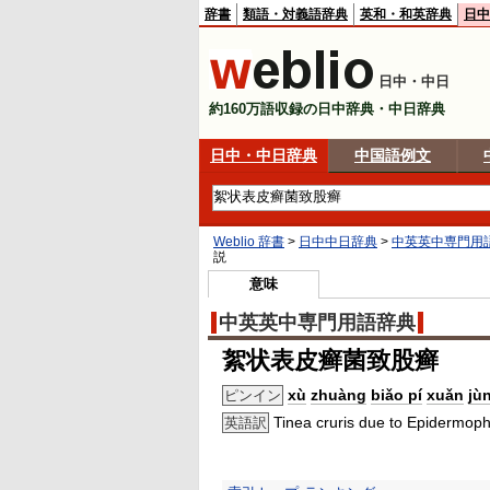
辞書
類語・対義語辞典
英和・和英辞典
日中
日中・中日
約160万語収録の日中辞典・中日辞典
日中・中日辞典
中国語例文
Weblio 辞書
>
日中中日辞典
>
中英英中専門用
説
意味
中英英中専門用語辞典
絮状表皮癣菌致股癣
xù
zhuàng
biǎo pí
xuǎn
jù
ピンイン
Tinea cruris due to Epidermop
英語訳