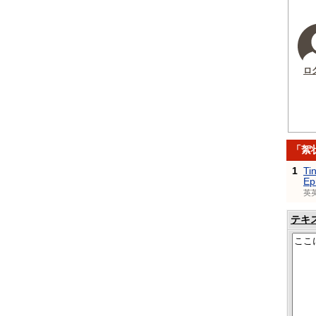
ロ
「絮
1
Ti
Ep
英
テキ