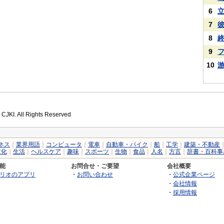
6
7
8
9
10
 CJKI. All Rights Reserved
ネス
｜
業界用語
｜
コンピュータ
｜
電車
｜
自動車・バイク
｜
船
｜
工学
｜
建築・不動産
文化
｜
生活
｜
ヘルスケア
｜
趣味
｜
スポーツ
｜
生物
｜
食品
｜
人名
｜
方言
｜
辞書・百科事
能
お問合せ・ご要望
会社概要
リオのアプリ
・
お問い合わせ
・
公式企業ページ
・
会社情報
・
採用情報