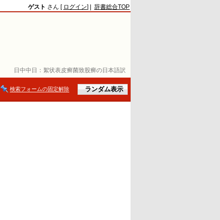
ゲスト
さん [
ログイン
] |
辞書総合TOP
日中中日：
絮状表皮癣菌致股癣の日本語訳
検索フォームの固定解除