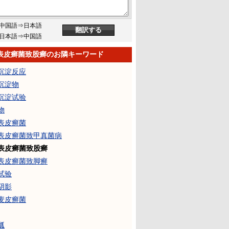
中国語⇒日本語
日本語⇒中国語
表皮癣菌致股癣のお隣キーワード
沉淀反应
沉淀物
沉淀试验
物
表皮癣菌
表皮癣菌致甲真菌病
表皮癣菌致股癣
表皮癣菌致脚癣
试验
阴影
麦皮癣菌
瓤