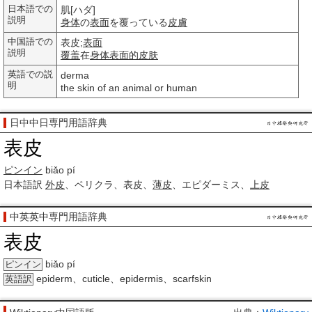
日本語での
肌[ハダ]
説明
身体
の
表面
を覆っている
皮膚
中国語での
表皮;
表面
説明
覆盖
在
身体
表面的
皮肤
英語での説
derma
明
the skin of an animal or human
日中中日専門用語辞典
表皮
ピンイン
biǎo pí
日本語訳
外皮
、ペリクラ、表皮、
薄皮
、エピダーミス、
上皮
中英英中専門用語辞典
表皮
biǎo pí
ピンイン
epiderm、cuticle、epidermis、scarfskin
英語訳