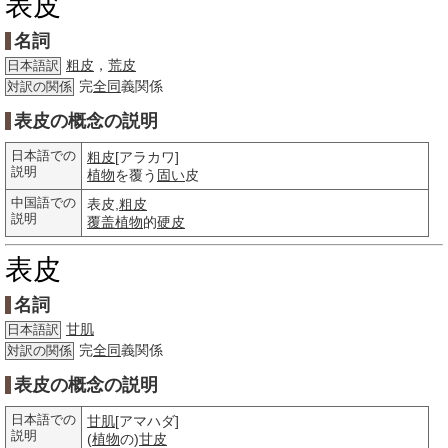
表皮
名詞
粗皮
，
荒皮
日本語訳
完
全同
義関係
対訳の関係
表皮の概念の説明
日本語での
粗皮
[アラカワ]
説明
植物
を覆う
固い
皮
中国語での
表皮,
粗皮
説明
覆盖
植物
的
硬皮
表皮
名詞
甘肌
日本語訳
完
全同
義関係
対訳の関係
表皮の概念の説明
日本語での
甘肌
[アマハダ]
説明
(
植物
の)
甘皮