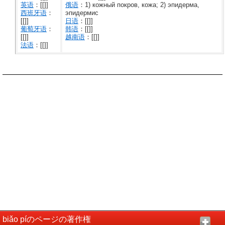
英语
：[[]]
俄语
：1) кожный покров, кожа; 2) эпидерма,
西班牙语
：
эпидермис
[[]]
日语
：[[]]
葡萄牙语
：
韩语
：[[]]
[[]]
越南语
：[[]]
法语
：[[]]
biǎo píのページの著作権