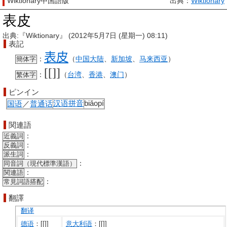
Wiktionary中国語版
出典：
Wiktionary
表皮
出典:『Wiktionary』 (2012年5月7日 (星期一) 08:11)
表記
表
皮
：
（
中国大陆
、
新加坡
、
马来西亚
）
簡体字
[[]]
：
（
台湾
、
香港
、
澳门
）
繁体字
ピンイン
国语
／
普通话
汉语拼音
biǎopí
関連語
：
近義詞
：
反義詞
：
派生詞
：
同音詞（現代標準漢語）
：
関連語
：
常見詞語搭配
翻譯
翻译
德语
：[[]]
意大利语
：[[]]