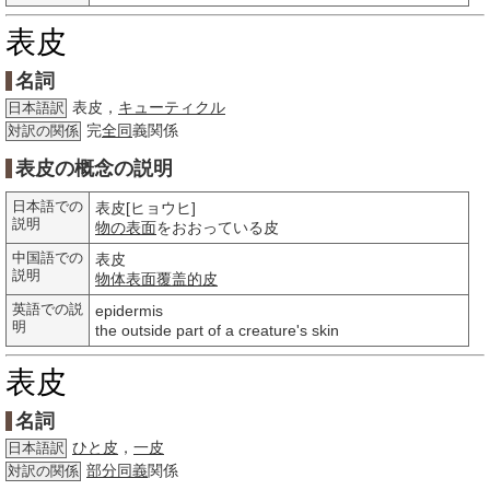
表皮
名詞
表皮，
キューティクル
日本語訳
完
全同
義関係
対訳の関係
表皮の概念の説明
日本語での
表皮[ヒョウヒ]
説明
物の
表面
をおおっている皮
中国語での
表皮
説明
物体表面
覆盖
的皮
英語での説
epidermis
明
the outside part of a creature's skin
表皮
名詞
ひと皮
，
一皮
日本語訳
部分
同義
関係
対訳の関係