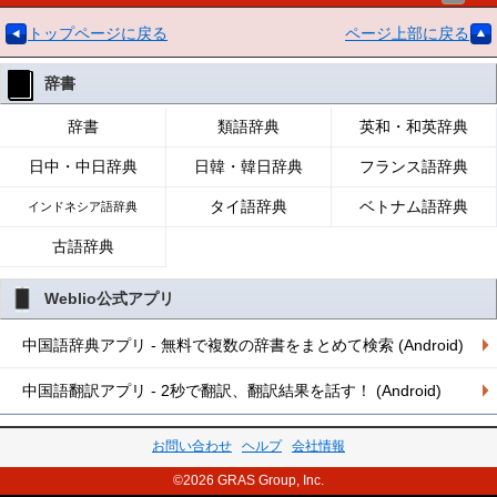
トップページに戻る
ページ上部に戻る
辞書
辞書
類語辞典
英和・和英辞典
日中・中日辞典
日韓・韓日辞典
フランス語辞典
タイ語辞典
ベトナム語辞典
インドネシア語辞典
古語辞典
Weblio公式アプリ
中国語辞典アプリ - 無料で複数の辞書をまとめて検索 (Android)
中国語翻訳アプリ - 2秒で翻訳、翻訳結果を話す！ (Android)
お問い合わせ
ヘルプ
会社情報
©2026 GRAS Group, Inc.