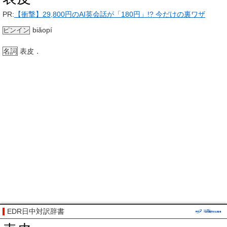
PR:
【衝撃】29,800円のAI英会話が「180円」!? 今だけの裏ワザ
biǎopí
ピンイン
名詞
表皮．
EDR日中対訳辞書