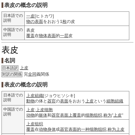
表皮の概念の説明
日本語での
一皮
[ヒトカワ]
説明
物の
表面
をおおう1
枚
の皮
中国語での
表皮
説明
覆盖
在
物体表面
的
一层
皮
表皮
名詞
上皮
日本語訳
完
全同
義関係
対訳の関係
表皮の概念の説明
日本語での
上皮組織
[ジョウヒソシキ]
説明
動物
の体と
器官
の
表面
をおおう
上皮
という
細胞組織
中国語での
上皮
;
上皮细胞
説明
动物
的
躯体
和
器官
表面上
覆盖
的
细胞组织
,
称为
"
上皮
"
上皮组织
覆盖
在
动物
身体
或
器官
表面的
一种
细胞组织
,
称为
上皮