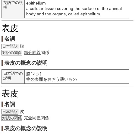
英語での説
epithelium
明
a cellular tissue covering the surface of the animal
body and the organs, called epithelium
表皮
名詞
膜
日本語訳
部分
同義
関係
対訳の関係
表皮の概念の説明
日本語での
膜[マク]
説明
物の
表面
をおおう薄いもの
表皮
名詞
皮
日本語訳
完
全同
義関係
対訳の関係
表皮の概念の説明