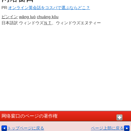
PR:
オンライン英会話をコスパで選ぶならどこ？
ピンイン
wǎng luò
chuāng kǒu
日本語訳
ウィンドウズ
ＮＴ
、ウィンドウズエヌティー
网络窗口のページの著作権
トップページに戻る
ページ上部に戻る