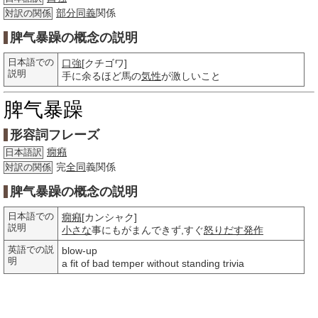
部分
同義
関係
対訳の関係
脾气暴躁の概念の説明
日本語での
口強
[クチゴワ]
説明
手に余るほど馬の
気性
が激しいこと
脾气暴躁
形容詞フレーズ
癇癪
日本語訳
完
全同
義関係
対訳の関係
脾气暴躁の概念の説明
日本語での
癇癪
[カンシャク]
説明
小さな
事にもがまんできず,すぐ
怒りだす
発作
英語での説
blow-up
明
a fit of bad temper without standing trivia