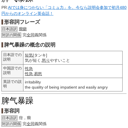
PR:
AIでは身につかない「コミュ力」を。今なら説明会参加で初月480
円からのオンライン英会話！
形容詞フレーズ
癇癖
日本語訳
完
全同
義関係
対訳の関係
脾气暴躁の概念の説明
日本語での
短気
[タンキ]
説明
気が短く,
怒り
やすいこと
中国語での
性急
説明
性急
,
易怒
英語での説
irritability
明
the quality of being impatient and easily angry
脾气暴躁
形容詞
疳，癇
日本語訳
完
全同
義関係
対訳の関係