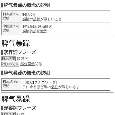
脾气暴躁の概念の説明
日本語での
癇[カン]
説明
感情
の
起伏
が激しいこと
中国語での
脾气暴躁,
好动肝火
説明
感情
的
起伏
激烈
脾气暴躁
形容詞フレーズ
口強だ
日本語訳
部分
同義
関係
対訳の関係
脾气暴躁の概念の説明
日本語での
口強だ
[クチゴワ・ダ]
説明
手に余るほど馬の
気性
が激しいさま
脾气暴躁
形容詞フレーズ
口強
日本語訳