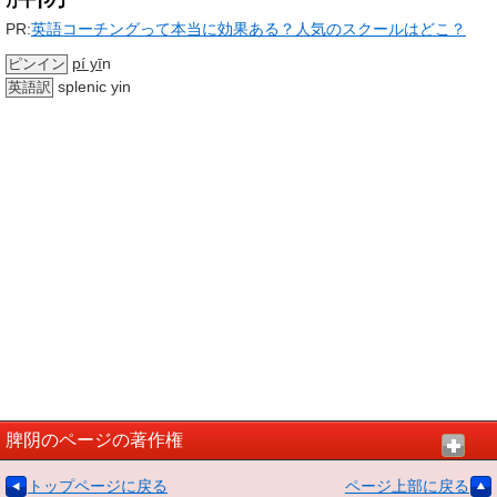
PR:
英語コーチングって本当に効果ある？人気のスクールはどこ？
pí yī
n
ピンイン
splenic yin
英語訳
脾阴のページの著作権
トップページに戻る
ページ上部に戻る