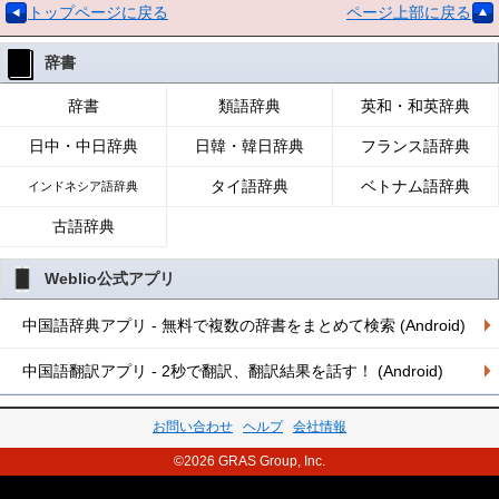
トップページに戻る
ページ上部に戻る
辞書
辞書
類語辞典
英和・和英辞典
日中・中日辞典
日韓・韓日辞典
フランス語辞典
タイ語辞典
ベトナム語辞典
インドネシア語辞典
古語辞典
Weblio公式アプリ
中国語辞典アプリ - 無料で複数の辞書をまとめて検索 (Android)
中国語翻訳アプリ - 2秒で翻訳、翻訳結果を話す！ (Android)
お問い合わせ
ヘルプ
会社情報
©2026 GRAS Group, Inc.