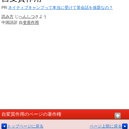
PR:
ネイティブキャンプって本当に受けて英会話を放題なの？
読み方
じ
へんしつ
さよう
中国語訳
自
变质作用
自変質作用のページの著作権
トップページに戻る
ページ上部に戻る