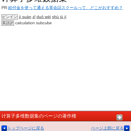
PR:
給付金を使って通える英会話スクールって、どこがおすすめ？
jì suàn
zǐ
duō wéi
shù jù jí
ピンイン
calculation subcube
英語訳
计算子多维数据集のページの著作権
トップページに戻る
ページ上部に戻る