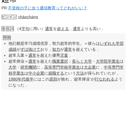
PR:
不登校の子に合う通信教育ってどれがいい？
chāocháng
ピンイン
形容詞
（4
字句
に用い）
通常
を
超える
，
通常
よりも高い．
用例
他们都是学习成绩优异，智力超常的学生。＝彼らは
いずれも
学習
成績
が
ずば抜けて
おり，
知力
が
通常
を超えている．
超常儿童＝
通常
を超えた優秀
児童
．
超常择业＝
通常
を超えた
職業
選択
；
長らく
大学
・
大学院
卒業生
は
大学
・
研究
機関
に，
高等専門学校
卒業生
は
大企業
に，
中等
専門学
校
卒業生
は
中小企業
に
就職する
という
方法
が採られていたが，
1980年代
後半
にはこの
原則
が敗れ，‘超常择业’が
行なわれる
よう
になった．