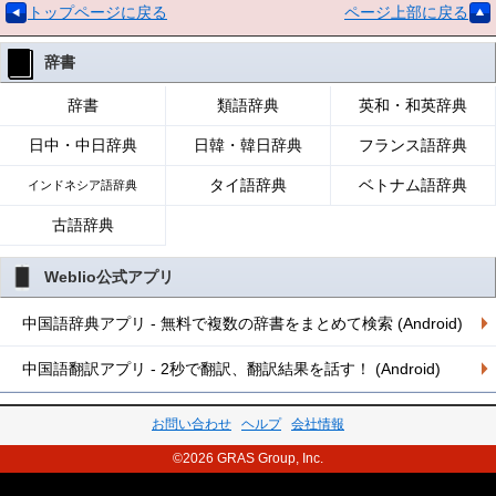
トップページに戻る
ページ上部に戻る
辞書
辞書
類語辞典
英和・和英辞典
日中・中日辞典
日韓・韓日辞典
フランス語辞典
タイ語辞典
ベトナム語辞典
インドネシア語辞典
古語辞典
Weblio公式アプリ
中国語辞典アプリ - 無料で複数の辞書をまとめて検索 (Android)
中国語翻訳アプリ - 2秒で翻訳、翻訳結果を話す！ (Android)
お問い合わせ
ヘルプ
会社情報
©2026 GRAS Group, Inc.