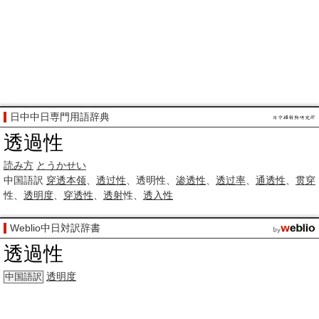
日中中日専門用語辞典
透過性
読み方
とうかせい
中国語訳
穿透
本领
、
透过性
、透明性、
渗透性
、
透过率
、
通透性
、
贯穿
性、
透明度
、
穿透性
、
透射
性、
透入性
Weblio中日対訳辞書
透過性
透明度
中国語訳