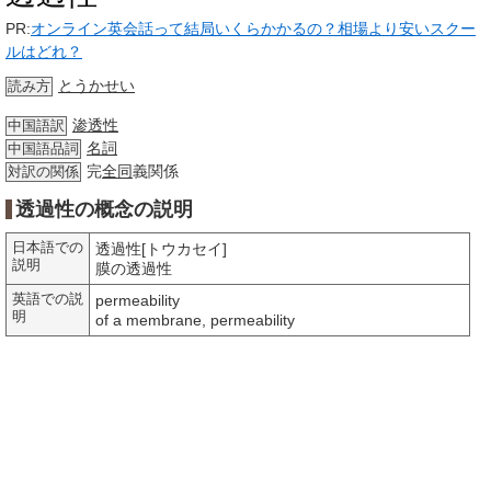
PR:
オンライン英会話って結局いくらかかるの？相場より安いスクー
ルはどれ？
とうかせい
読み方
渗透性
中国語訳
名詞
中国語品詞
完
全同
義関係
対訳の関係
透過性の概念の説明
日本語での
透過性[トウカセイ]
説明
膜の透過性
英語での説
permeability
明
of a membrane, permeability