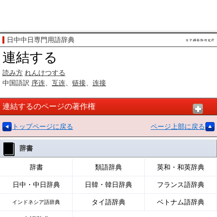
日中中日専門用語辞典
連結する
読み方
れんけつする
中国語訳
序连
、
互连
、
链接
、
连接
連結するのページの著作権
トップページに戻る
ページ上部に戻る
辞書
辞書
類語辞典
英和・和英辞典
日中・中日辞典
日韓・韓日辞典
フランス語辞典
タイ語辞典
ベトナム語辞典
インドネシア語辞典