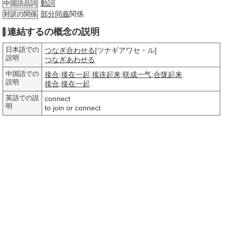
動詞
中国語品詞
部分
同義
関係
対訳の関係
連結するの概念の説明
日本語での
つなぎ合わせる
[ツナギアワセ・ル]
説明
つなぎあわせる
中国語での
接合
;
接在一起
;
接连起来
;
联成一气
;
合拢起来
説明
接合
;
接在一起
英語での説
connect
明
to join or connect