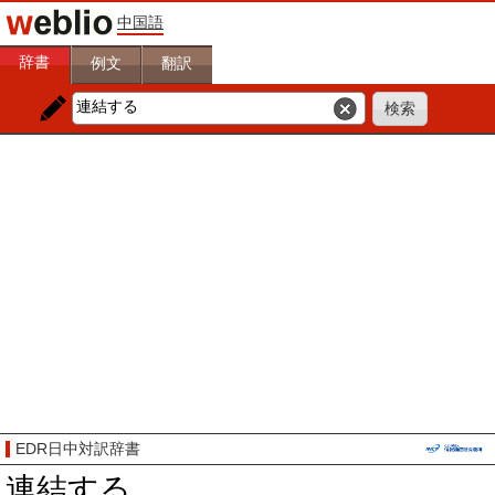
中国語
辞書
例文
翻訳
EDR日中対訳辞書
連結する