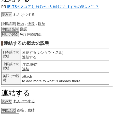
PR:
IELTSのスコアを上げたい人向けにおすすめの塾はどこ？
れんけつする
読み方
连结
，
连接
，
联结
中国語訳
動詞
中国語品詞
完
全同
義関係
対訳の関係
連結するの概念の説明
日本語での
連結する[レンケツ・スル]
説明
連結する
中国語での
连结
;
联结
説明
连结
英語での説
attach
明
to add more to what is already there
連結する
れんけつする
読み方
连接
，
联结
中国語訳