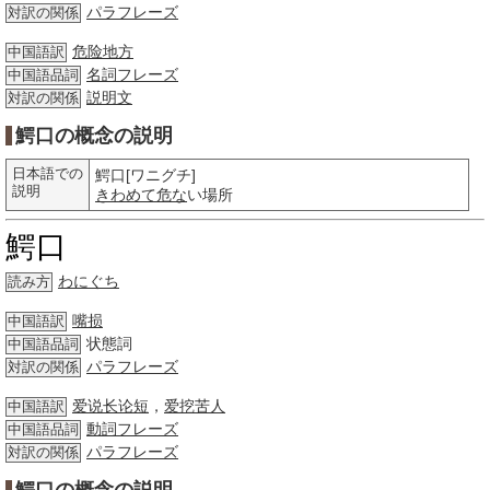
パラフレーズ
対訳の関係
危险
地方
中国語訳
名詞
フレーズ
中国語品詞
説明文
対訳の関係
鰐口の概念の説明
日本語での
鰐口[ワニグチ]
説明
きわめて
危な
い場所
鰐口
わにぐち
読み方
嘴损
中国語訳
状態詞
中国語品詞
パラフレーズ
対訳の関係
爱说长论短
，
爱挖苦人
中国語訳
動詞
フレーズ
中国語品詞
パラフレーズ
対訳の関係