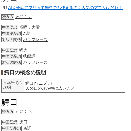
PR:
AI英会話アプリって無料でも使えるの？人気のアプリはどれ？
わにぐち
読み方
阔嘴
，
大嘴
中国語訳
名詞
中国語品詞
パラフレーズ
対訳の関係
嘴大
中国語訳
状態詞
中国語品詞
パラフレーズ
対訳の関係
鰐口の概念の説明
日本語での
鰐口[ワニグチ]
説明
人の口
の形が横に広いこと
鰐口
わにぐち
読み方
虎口
中国語訳
名詞
中国語品詞