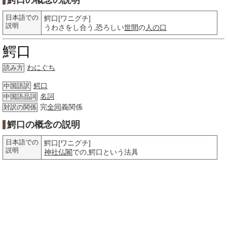
鰐口の概念の説明
日本語での
鰐口[ワニグチ]
説明
うわさをし合う,恐ろしい
世間
の
人の口
鰐口
わにぐち
読み方
鳄口
中国語訳
名詞
中国語品詞
完
全同
義関係
対訳の関係
鰐口の概念の説明
日本語での
鰐口[ワニグチ]
説明
神社
仏閣
での,鰐口という法具