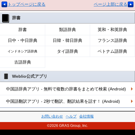
トップページに戻る
ページ上部に戻る
辞書
辞書
類語辞典
英和・和英辞典
日中・中日辞典
日韓・韓日辞典
フランス語辞典
タイ語辞典
ベトナム語辞典
インドネシア語辞典
古語辞典
Weblio公式アプリ
中国語辞典アプリ - 無料で複数の辞書をまとめて検索 (Android)
中国語翻訳アプリ - 2秒で翻訳、翻訳結果を話す！ (Android)
お問い合わせ
ヘルプ
会社情報
©2026 GRAS Group, Inc.