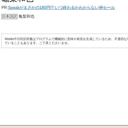
PR:
Speakがまさかの180円!? いつ終わるかわからない神セール
亀梨和也
日本語訳
Weblio中日対訳辞書はプログラムで機械的に意味や表現を生成しているため、不適切
ていることもあります。ご了承くださいませ。