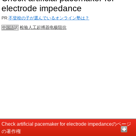
electrode impedance
PR:
不登校の子が選んでいるオンライン塾は？
检验
人工起搏器
电极
阻抗
中国語
訳
Check artificial pacemaker for electrode impedanceのページ
の著作権