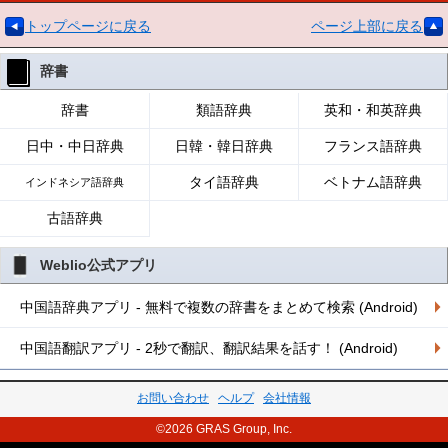
トップページに戻る
ページ上部に戻る
辞書
辞書
類語辞典
英和・和英辞典
日中・中日辞典
日韓・韓日辞典
フランス語辞典
タイ語辞典
ベトナム語辞典
インドネシア語辞典
古語辞典
Weblio公式アプリ
中国語辞典アプリ - 無料で複数の辞書をまとめて検索 (Android)
中国語翻訳アプリ - 2秒で翻訳、翻訳結果を話す！ (Android)
お問い合わせ
ヘルプ
会社情報
©2026 GRAS Group, Inc.