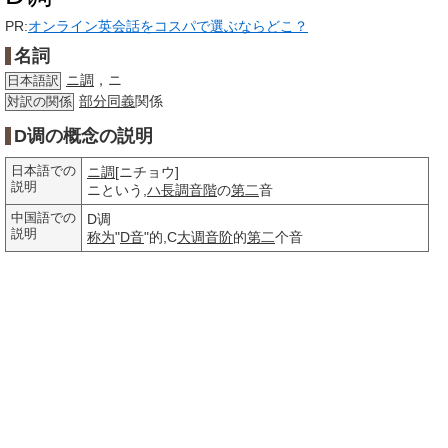
PR:
オンライン英会話をコスパで選ぶならどこ？
名詞
ニ調
，ニ
日本語訳
部分
同義
関係
対訳の関係
D调の概念の説明
日本語での
ニ調
[ニチョウ]
説明
ニという,
ハ長調
音階
の
第二
音
中国語での
D调
説明
称为
"
D音
"的,C
大调
音阶
的
第二
个音