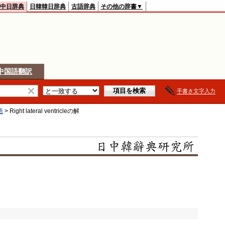
中日辞典
日韓韓日辞典
古語辞典
その他の辞書▼
中国語翻訳
手書き文字入力
語
>
Right lateral ventricle
の解