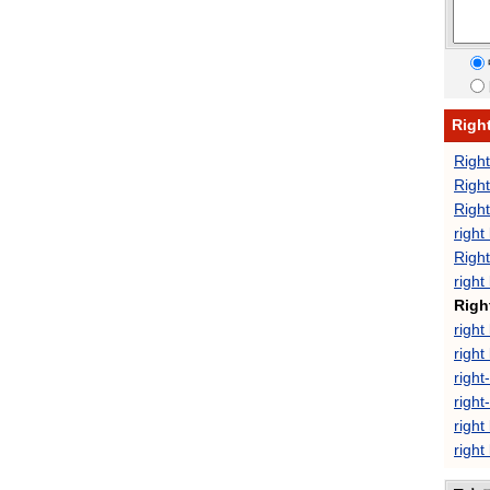
Righ
Right
Right
Right
right
Right
right
Right
right
right
right
right
right
right