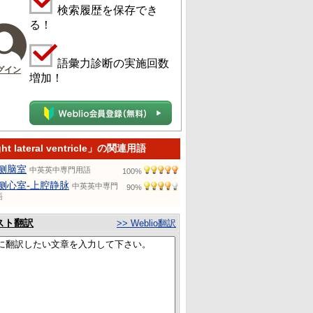
検索履歴を保存でき
る！
語彙力診断の実施回数
グイン
増加！
ht lateral ventricle」の関連用語
侧脑室
中英英中専門用語
100%
侧心室-上腔静脉
中英英中専門
90%
語
スト翻訳
>> Weblio翻訳