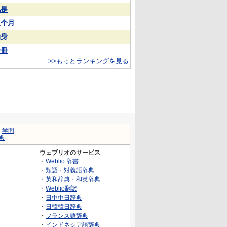
凡是
上个月
动身
一冊
>>もっとランキングを見る
｜
学問
典
ウェブリオのサービス
・
Weblio 辞書
・
類語・対義語辞典
・
英和辞典・和英辞典
・
Weblio翻訳
・
日中中日辞典
・
日韓韓日辞典
・
フランス語辞典
・
インドネシア語辞典