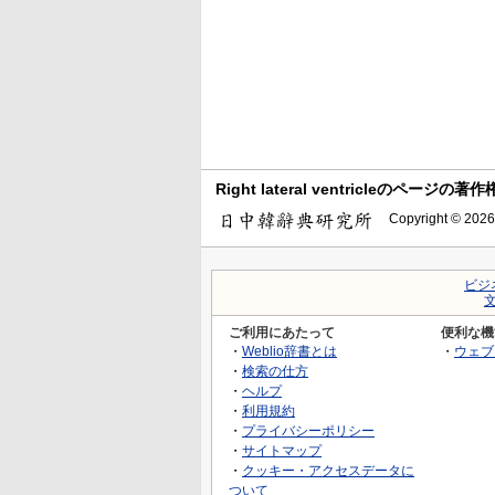
Right lateral ventricleのページの著作
Copyright © 2026
ビジ
ご利用にあたって
便利な機
・
Weblio辞書とは
・
ウェブ
・
検索の仕方
・
ヘルプ
・
利用規約
・
プライバシーポリシー
・
サイトマップ
・
クッキー・アクセスデータに
ついて