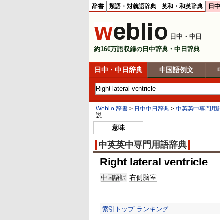
辞書
類語・対義語辞典
英和・和英辞典
日中
日中・中日
約160万語収録の日中辞典・中日辞典
日中・中日辞典
中国語例文
Weblio 辞書
>
日中中日辞典
>
中英英中専門用
説
意味
中英英中専門用語辞典
Right lateral ventricle
右侧
脑室
中国語
訳
索引トップ
ランキング