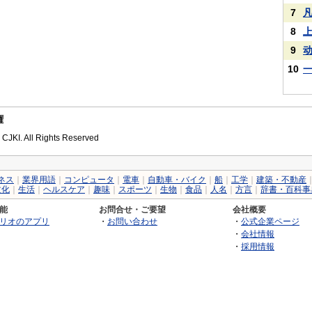
7
8
9
10
権
 CJKI. All Rights Reserved
ネス
｜
業界用語
｜
コンピュータ
｜
電車
｜
自動車・バイク
｜
船
｜
工学
｜
建築・不動産
文化
｜
生活
｜
ヘルスケア
｜
趣味
｜
スポーツ
｜
生物
｜
食品
｜
人名
｜
方言
｜
辞書・百科事
能
お問合せ・ご要望
会社概要
リオのアプリ
・
お問い合わせ
・
公式企業ページ
・
会社情報
・
採用情報