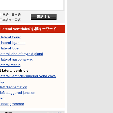
中国語⇒日本語
日本語⇒中国語
t lateral ventricleのお隣キーワード
 lateral fornix
 lateral ligament
 lateral lobe
 lateral lobe of thyroid gland
 lateral nasopharynx
 lateral rectus
 lateral ventricle
 lateral ventricle-superior vena cava
 lay
-left disorientation
-left staggered junction
 leg
 linear grammar