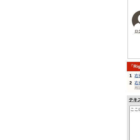
ロ
「Rig
1
右
2
右
用
テキ