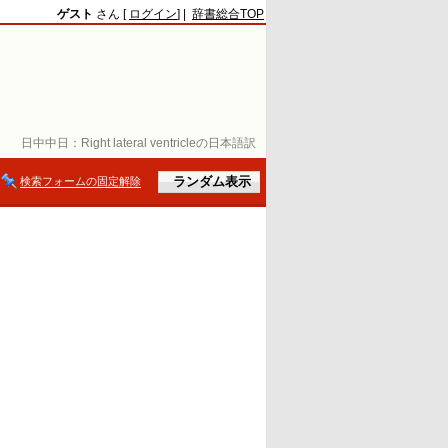
ゲスト
さん [
ログイン
] |
辞書総合TOP
日中中日：
Right lateral ventricleの日本語訳
検索フォームの固定解除