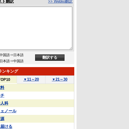
スト翻訳
>> Weblio翻訳
中国語⇒日本語
日本語⇒中国語
ランキング
▼
11～20
▼
21～30
TOP10
試料
ハチ
婦人科
フェノール
同源
見届ける