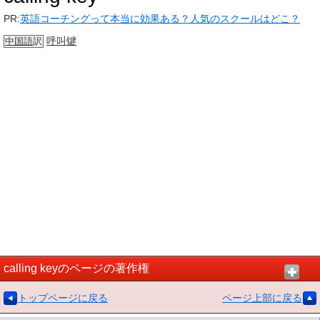
PR:
英語コーチングって本当に効果ある？人気のスクールはどこ？
呼叫键
中国語
訳
calling keyのページの著作権
トップページに戻る
ページ上部に戻る