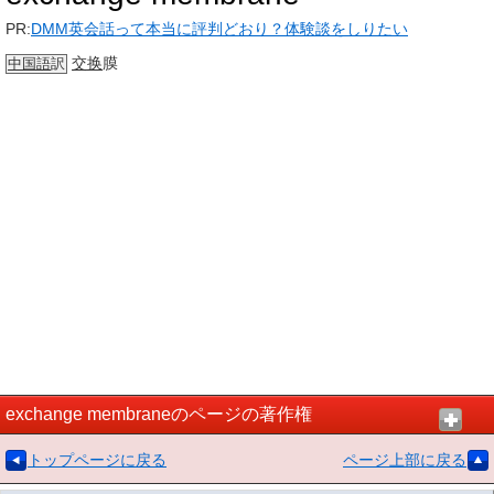
PR:
DMM英会話って本当に評判どおり？体験談をしりたい
交换
膜
中国語
訳
exchange membraneのページの著作権
トップページに戻る
ページ上部に戻る