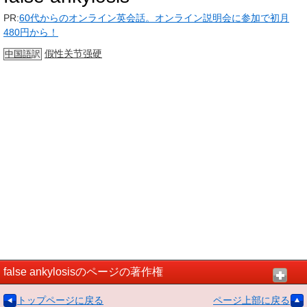
PR:
60代からのオンライン英会話。オンライン説明会に参加で初月
480円から！
假性
关节强硬
中国語
訳
false ankylosisのページの著作権
トップページに戻る
ページ上部に戻る