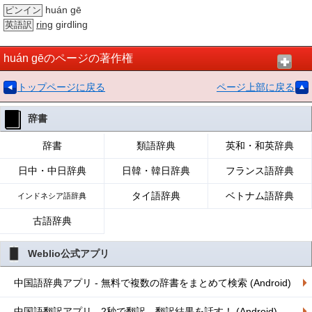
huán gē
ピンイン
ring
girdling
英語訳
huán gēのページの著作権
トップページに戻る
ページ上部に戻る
辞書
辞書
類語辞典
英和・和英辞典
日中・中日辞典
日韓・韓日辞典
フランス語辞典
タイ語辞典
ベトナム語辞典
インドネシア語辞典
古語辞典
Weblio公式アプリ
中国語辞典アプリ - 無料で複数の辞書をまとめて検索 (Android)
中国語翻訳アプリ - 2秒で翻訳、翻訳結果を話す！ (Android)