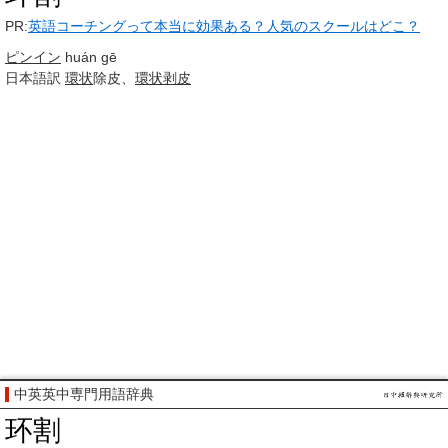
PR:
英語コーチングって本当に効果ある？人気のスクールはどこ？
ピンイン
huán gē
日本語訳
環状
除皮、
環状剥皮
中英英中専門用語辞典
环割