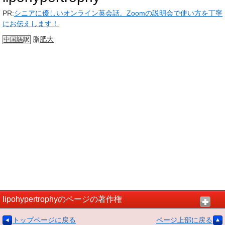
PR:
シニアに優しいオンライン英会話。Zoomの説明会で使い方を丁寧
にお伝えします！
脂
肥大
中国語
訳
lipohypertrophyのページの著作権
トップページに戻る
ページ上部に戻る